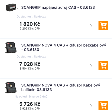
SCANGRIP napájecí zdroj CAS - 03.6123
Dostupnost:
Na dotaz
1 820 Kč
2 202 Kč s DPH
SCANGRIP NOVA 4 CAS + difuzor bezkabelový
- 03.6130
Dostupnost:
Na dotaz
7 028 Kč
8 504 Kč s DPH
SCANGRIP NOVA 4 CAS + difuzor Kabelový
balíček- 03.6133
Na objednávku do
2 dnů
5 726 Kč
6 928 Kč s DPH