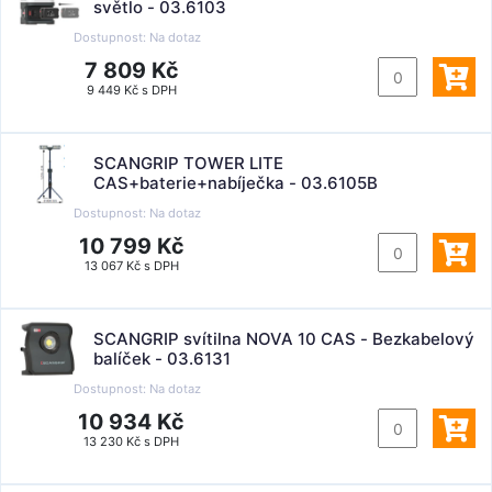
světlo - 03.6103
Dostupnost:
Na dotaz
7 809 Kč
9 449 Kč s DPH
SCANGRIP TOWER LITE
CAS+baterie+nabíječka - 03.6105B
Dostupnost:
Na dotaz
10 799 Kč
13 067 Kč s DPH
SCANGRIP svítilna NOVA 10 CAS - Bezkabelový
balíček - 03.6131
Dostupnost:
Na dotaz
10 934 Kč
13 230 Kč s DPH