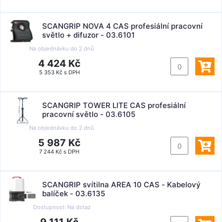
SCANGRIP NOVA 4 CAS profesiální pracovní
světlo + difuzor - 03.6101
Na objednávku do
2 dnů
4 424 Kč
5 353 Kč s DPH
SCANGRIP TOWER LITE CAS profesiální
pracovní světlo - 03.6105
Na objednávku do
2 dnů
5 987 Kč
7 244 Kč s DPH
SCANGRIP svítilna AREA 10 CAS - Kabelový
balíček - 03.6135
Dostupnost:
Na dotaz