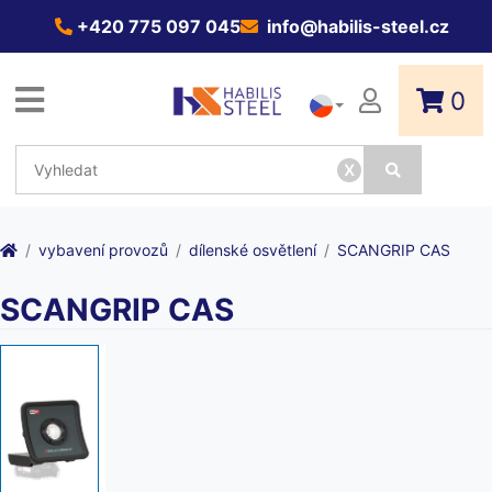
+420 775 097 045
info@habilis-steel.cz
0
x
vybavení provozů
dílenské osvětlení
SCANGRIP CAS
SCANGRIP CAS