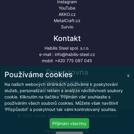
Instagram
YouTube
AKKO.cz
MetalCraft.cz
Survio
Kontakt
Habilis Steel spol. s.r.o.
e-mail :
info@habilis-steel.cz
mobil:
+420 775 097 045
Provozovna
Používáme cookies
x
Habilis Steel spol. s.r.o.
Na našich webových stránkách používáme k poskytování
Divišovská 328, Vlašim, 258 01
služeb, personalizaci reklam a analýze návštěvnosti soubory
Navigovat
cookie. Kliknutím na tlačítko 'Přijímám vše' souhlasíte s
používáním všech souborů cookies. Můžete však navštívit
'Přizpůsobit' a poskytnout tak vámi kontrolovaný souhlas.
© 2026 Habilis-shop.eu, všechna práva vyhrazena
Přijímám všechny
Cookies
Habilis Steel spol. s.r.o.