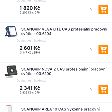
Dostupnost:
Na dotaz
1 820 Kč
2 202 Kč s DPH
SCANGRIP VEGA LITE CAS profesiální pracovní
světlo - 03.6104
Dostupnost:
Na dotaz
2 601 Kč
3 147 Kč s DPH
SCANGRIP NOVA 2 CAS profesionální pracovní
světlo - 03.6100
Dostupnost:
Na dotaz
2 341 Kč
2 833 Kč s DPH
SCANGRIP AREA 10 CAS výkonné pracovní