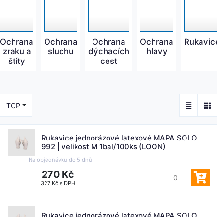
Ochrana
Ochrana
Ochrana
Ochrana
Rukavic
zraku a
sluchu
dýchacích
hlavy
štíty
cest
TOP
Rukavice jednorázové latexové MAPA SOLO
992 | velikost M 1bal/100ks (LOON)
Na objednávku do
5 dnů
270 Kč
327 Kč s DPH
Rukavice jednorázové latexové MAPA SOLO