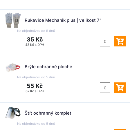
Rukavice Mechanik plus | velikost 7"
Na objednávku do
5 dnů
35 Kč
42 Kč s DPH
Brýle ochranné ploché
Na objednávku do
5 dnů
55 Kč
67 Kč s DPH
Štít ochranný komplet
Na objednávku do
5 dnů