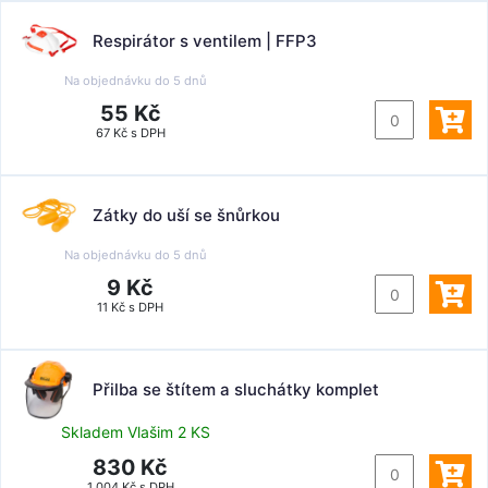
Respirátor s ventilem | FFP3
Na objednávku do
5 dnů
55 Kč
67 Kč s DPH
Zátky do uší se šnůrkou
Na objednávku do
5 dnů
9 Kč
11 Kč s DPH
Přilba se štítem a sluchátky komplet
Skladem Vlašim 2 KS
830 Kč
1 004 Kč s DPH