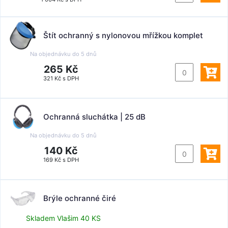
Štít ochranný s nylonovou mřížkou komplet
Na objednávku do
5 dnů
265 Kč
321 Kč s DPH
Ochranná sluchátka | 25 dB
Na objednávku do
5 dnů
140 Kč
169 Kč s DPH
Brýle ochranné čiré
Skladem Vlašim 40 KS