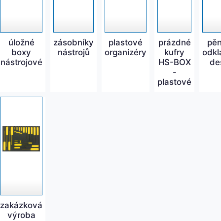
úložné
zásobníky
plastové
prázdné
pě
boxy
nástrojů
organizéry
kufry
odkl
nástrojové
HS-BOX
de
-
plastové
zakázková
výroba