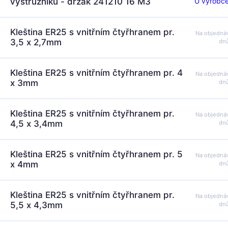
U výrobce
výstružníků - držák 241210 16 M3
Kleština ER25 s vnitřním čtyřhranem pr.
Na objedná
3,5 x 2,7mm
dn
Kleština ER25 s vnitřním čtyřhranem pr. 4
Na objedná
x 3mm
dn
Kleština ER25 s vnitřním čtyřhranem pr.
Na objedná
4,5 x 3,4mm
dn
Kleština ER25 s vnitřním čtyřhranem pr. 5
Na objedná
x 4mm
dn
Kleština ER25 s vnitřním čtyřhranem pr.
Na objedná
5,5 x 4,3mm
dn