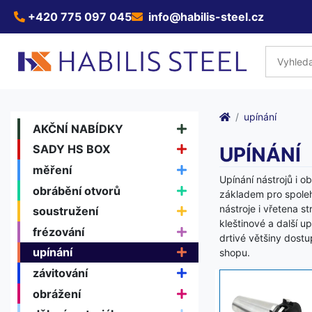
+420 775 097 045
info@habilis-steel.cz
upínání
AKČNÍ NABÍDKY
SADY HS BOX
UPÍNÁNÍ
měření
Upínání nástrojů i 
obrábění otvorů
základem pro spoleh
nástroje i vřetena 
soustružení
kleštinové a další 
frézování
drtivé většiny dostu
upínání
shopu.
závitování
obrážení