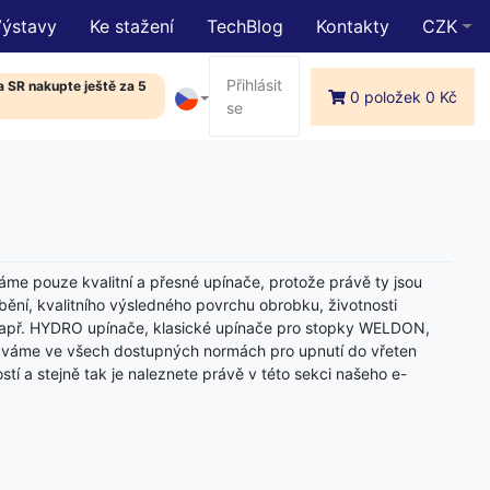
Výstavy
Ke stažení
TechBlog
Kontakty
CZK
Přihlásit
 SR nakupte ještě za 5
0 položek 0 Kč
se
áme pouze kvalitní a přesné upínače, protože právě ty jsou
ění, kvalitního výsledného povrchu obrobku, životnosti
ou např. HYDRO upínače, klasické upínače pro stopky WELDON,
 dodáváme ve všech dostupných normách pro upnutí do vřeten
tí a stejně tak je naleznete právě v této sekci našeho e-