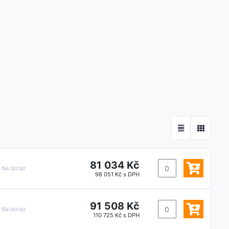
81 034 Kč
:
Na dotaz
98 051 Kč s DPH
91 508 Kč
:
Na dotaz
110 725 Kč s DPH