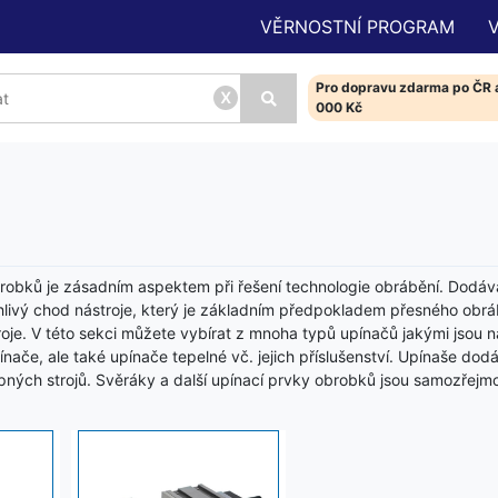
VĚRNOSTNÍ PROGRAM
Pro dopravu zdarma po ČR a
x
000 Kč
obrobků je zásadním aspektem při řešení technologie obrábění. Dodáv
livý chod nástroje, který je základním předpokladem přesného obráb
stroje. V této sekci můžete vybírat z mnoha typů upínačů jakými js
upínače, ale také upínače tepelné vč. jejich příslušenství. Upínaše
pných strojů. Svěráky a další upínací prvky obrobků jsou samozřejmos