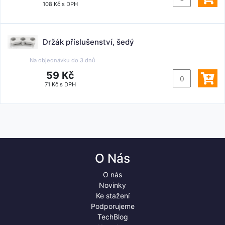
108 Kč s DPH
Držák příslušenství, šedý
Na objednávku do
3 dnů
59 Kč
71 Kč s DPH
O Nás
O nás
Novinky
Ke stažení
Podporujeme
TechBlog