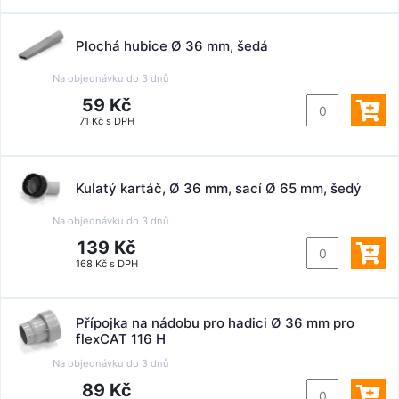
Plochá hubice Ø 36 mm, šedá
Na objednávku do
3 dnů
59 Kč
71 Kč s DPH
Kulatý kartáč, Ø 36 mm, sací Ø 65 mm, šedý
Na objednávku do
3 dnů
139 Kč
168 Kč s DPH
Přípojka na nádobu pro hadici Ø 36 mm pro
flexCAT 116 H
Na objednávku do
3 dnů
89 Kč