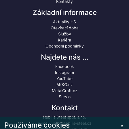
Kontakty
Základní informace
Aktuality HS
Otevírací doba
Služby
Kariéra
Obchodní podmínky
Najdete nás ...
Facebook
Instagram
YouTube
AKKO.cz
MetalCraft.cz
Survio
Kontakt
Habilis Steel spol. s.r.o.
Používáme cookies
e-mail :
info@habilis-steel.cz
x