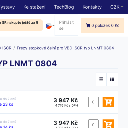
Výstavy
Ke stažení
TechBlog
Kontakty
CZK
Přihlásit
 SR nakupte ještě za 5
0 položek 0 Kč
se
D ISCR
Frézy stopkové čelní pro VBD ISCR typ LNMT 0804
YP LNMT 0804
3 947 Kč
ku do
7 dnů
e 23 ks
4 776 Kč s DPH
3 947 Kč
ku do
7 dnů
e 14 ks