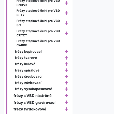
Frézy stopkové čelní pro VBD
SNDVK
Frézy stopkové čelní pro VBD
SFTY
Frézy stopkové čelní pro VBD
SC
Frézy stopkové čelní pro VBD
CRTZT
Frézy stopkové čelní pro VBD
CARBE
frézy kopírovací
frézy tvarové
frézy kulové
frézy spirálové
frézy šroubovací
frézy závitovací
frézy vysokoposuvové
frézy s VBD nástrčné
frézy s VBD gravírovací
frézy tvrdokovové