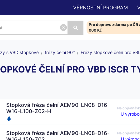
VĚRNOSTNÍ PROGRAM
Pro dopravu zdarma po ČR a
x
000 Kč
ézy s VBD stopkové
frézy čelní 90°
Frézy stopkové čelní pro VB
OPKOVÉ ČELNÍ PRO VBD ISCR T
Stopková fréza čelní AEM90-LN08-D16-
Na objednáv
W16-L100-Z02-H
U výrobc
Stopková fréza čelní AEM90-LN08-D16-
Na objednáv
U výrobc
W16-L150-Z02