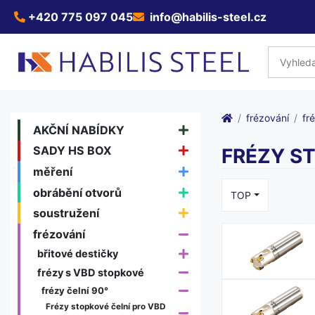
+420 775 097 045
info@habilis-steel.cz
frézování
fr
AKČNÍ NABÍDKY
SADY HS BOX
FRÉZY ST
měření
obrábění otvorů
TOP
soustružení
frézování
břitové destičky
frézy s VBD stopkové
frézy čelní 90°
Frézy stopkové čelní pro VBD