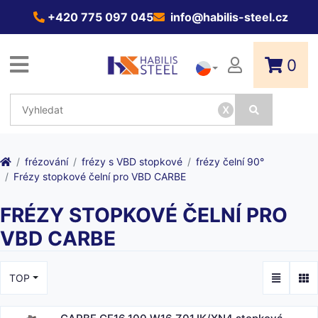
+420 775 097 045
info@habilis-steel.cz
0
x
frézování
frézy s VBD stopkové
frézy čelní 90°
Frézy stopkové čelní pro VBD CARBE
FRÉZY STOPKOVÉ ČELNÍ PRO
VBD CARBE
TOP