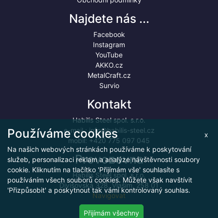
Najdete nás ...
Facebook
Instagram
YouTube
AKKO.cz
MetalCraft.cz
Survio
Kontakt
Habilis Steel spol. s.r.o.
Používáme cookies
e-mail :
info@habilis-steel.cz
x
mobil:
+420 775 097 045
Na našich webových stránkách používáme k poskytování
Provozovna
služeb, personalizaci reklam a analýze návštěvnosti soubory
cookie. Kliknutím na tlačítko 'Přijímám vše' souhlasíte s
Habilis Steel spol. s.r.o.
používáním všech souborů cookies. Můžete však navštívit
Divišovská 328, Vlašim, 258 01
'Přizpůsobit' a poskytnout tak vámi kontrolovaný souhlas.
Navigovat
Přijímám všechny