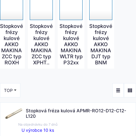
Stopkové
Stopkové
Stopkové
Stopkové
frézy
frézy
frézy
frézy
kulové
kulové
kulové
kulové
AKKO
AKKO
AKKO
AKKO
MAKINA
MAKINA
MAKINA
MAKINA
ZCC typ
ZCC typ
WLTR typ
DJT typ
ROXH
XPHT..
P32xx
BNM
TOP
Stopková fréza kulová APMR-RO12-D12-C12-
L120
Na objednávku do
7 dnů
U výrobce 10 ks