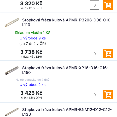
3 320 Kč
4 017 Kč s DPH
Stopková fréza kulová APMR-P3208-D08-C10-
L110
Skladem Vlašim 1 KS
U výrobce 9 ks
(za 7 dnů v ČR)
3 738 Kč
4 523 Kč s DPH
Stopková fréza kulová APMR-XP16-D16-C16-
L150
Na objednávku do
7 dnů
U výrobce 2 ks
3 425 Kč
4 144 Kč s DPH
Stopková fréza kulová APMR-BNM12-D12-C12-
L130