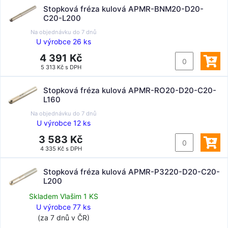
Stopková fréza kulová APMR-BNM20-D20-
C20-L200
Na objednávku do
7 dnů
U výrobce 26 ks
4 391 Kč
5 313 Kč s DPH
Stopková fréza kulová APMR-RO20-D20-C20-
L160
Na objednávku do
7 dnů
U výrobce 12 ks
3 583 Kč
4 335 Kč s DPH
Stopková fréza kulová APMR-P3220-D20-C20-
L200
Skladem Vlašim 1 KS
U výrobce 77 ks
(za 7 dnů v ČR)