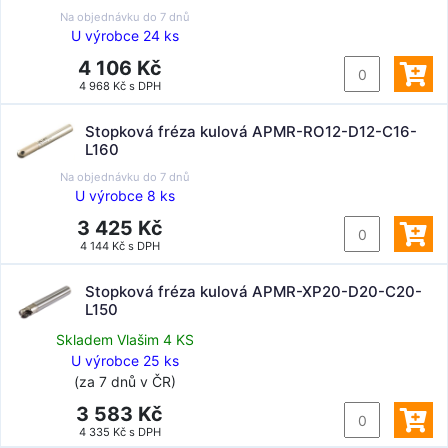
Na objednávku do
7 dnů
U výrobce 24 ks
4 106 Kč
4 968 Kč s DPH
Stopková fréza kulová APMR-RO12-D12-C16-
L160
Na objednávku do
7 dnů
U výrobce 8 ks
3 425 Kč
4 144 Kč s DPH
Stopková fréza kulová APMR-XP20-D20-C20-
L150
Skladem Vlašim 4 KS
U výrobce 25 ks
(za 7 dnů v ČR)
3 583 Kč
4 335 Kč s DPH