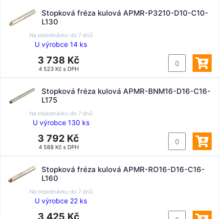
Stopková fréza kulová APMR-P3210-D10-C10-
L130
Na objednávku do
7 dnů
U výrobce 14 ks
3 738 Kč
4 523 Kč s DPH
Stopková fréza kulová APMR-BNM16-D16-C16-
L175
Na objednávku do
7 dnů
U výrobce 130 ks
3 792 Kč
4 588 Kč s DPH
Stopková fréza kulová APMR-RO16-D16-C16-
L160
Na objednávku do
7 dnů
U výrobce 22 ks
3 425 Kč