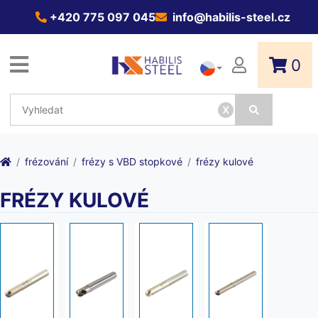
+420 775 097 045
info@habilis-steel.cz
0
x
frézování
frézy s VBD stopkové
frézy kulové
FRÉZY KULOVÉ