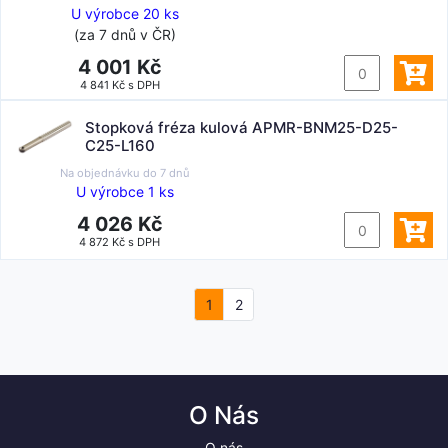
U výrobce 20 ks
(za 7 dnů v ČR)
4 001 Kč
4 841 Kč s DPH
Stopková fréza kulová APMR-BNM25-D25-
C25-L160
Na objednávku do
7 dnů
U výrobce 1 ks
4 026 Kč
4 872 Kč s DPH
1
2
O Nás
O nás