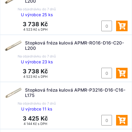
L200
Na objednávku do
7 dnů
U výrobce 25 ks
3 738 Kč
4 523 Kč s DPH
Stopková fréza kulová APMR-RO16-D16-C20-
L200
Na objednávku do
7 dnů
U výrobce 23 ks
3 738 Kč
4 523 Kč s DPH
Stopková fréza kulová APMR-P3216-D16-C16-
L175
Na objednávku do
7 dnů
U výrobce 11 ks
3 425 Kč
4 144 Kč s DPH