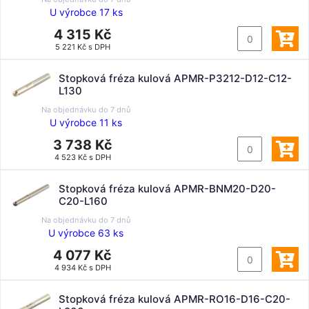
U výrobce 17 ks
4 315 Kč
5 221 Kč s DPH
Stopková fréza kulová APMR-P3212-D12-C12-
L130
Na objednávku do
7 dnů
U výrobce 11 ks
3 738 Kč
4 523 Kč s DPH
Stopková fréza kulová APMR-BNM20-D20-
C20-L160
Na objednávku do
7 dnů
U výrobce 63 ks
4 077 Kč
4 934 Kč s DPH
Stopková fréza kulová APMR-RO16-D16-C20-