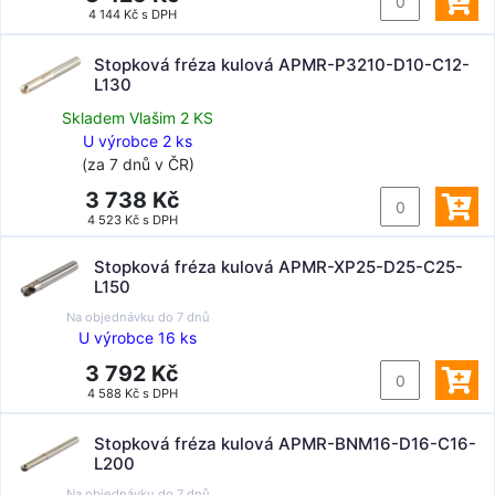
4 144 Kč s DPH
Stopková fréza kulová APMR-P3210-D10-C12-
L130
Skladem Vlašim 2 KS
U výrobce 2 ks
(za 7 dnů v ČR)
3 738 Kč
4 523 Kč s DPH
Stopková fréza kulová APMR-XP25-D25-C25-
L150
Na objednávku do
7 dnů
U výrobce 16 ks
3 792 Kč
4 588 Kč s DPH
Stopková fréza kulová APMR-BNM16-D16-C16-
L200
Na objednávku do
7 dnů