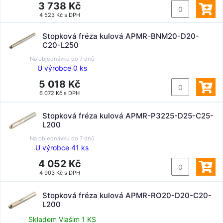
3 738 Kč
4 523 Kč s DPH
Stopková fréza kulová APMR-BNM20-D20-
C20-L250
Na objednávku do
7 dnů
U výrobce 0 ks
5 018 Kč
6 072 Kč s DPH
Stopková fréza kulová APMR-P3225-D25-C25-
L200
Na objednávku do
7 dnů
U výrobce 41 ks
4 052 Kč
4 903 Kč s DPH
Stopková fréza kulová APMR-RO20-D20-C20-
L200
Skladem Vlašim 1 KS