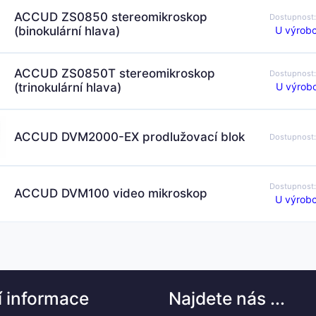
ACCUD ZS0850 stereomikroskop
Dostupnost
U výrobc
(binokulární hlava)
ACCUD ZS0850T stereomikroskop
Dostupnost
U výrobc
(trinokulární hlava)
ACCUD DVM2000-EX prodlužovací blok
Dostupnost
Dostupnost
ACCUD DVM100 video mikroskop
U výrobc
í informace
Najdete nás ...