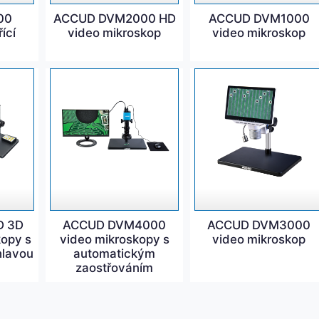
00
ACCUD DVM2000 HD
ACCUD DVM1000
ící
video mikroskop
video mikroskop
D 3D
ACCUD DVM4000
ACCUD DVM3000
kopy s
video mikroskopy s
video mikroskop
hlavou
automatickým
zaostřováním