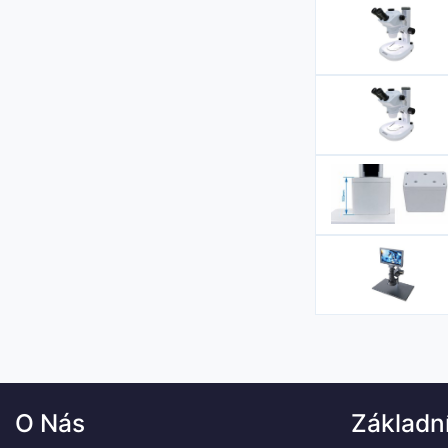
O Nás
Základn