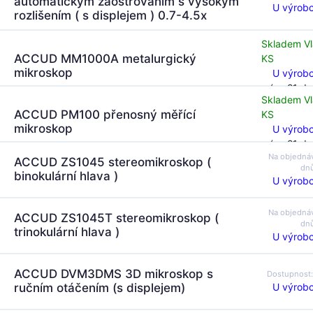
automatickým zaostřováním s vysokým
U výrobc
rozlišením ( s displejem ) 0.7-4.5x
Skladem Vl
ACCUD MM1000A metalurgický
KS
mikroskop
U výrobc
(za 21 dn
Skladem Vl
ACCUD PM100 přenosný měřící
KS
mikroskop
U výrobc
(za 21 dn
Na objedná
ACCUD ZS1045 stereomikroskop (
dn
binokulární hlava )
U výrobc
Na objedná
ACCUD ZS1045T stereomikroskop (
dn
trinokulární hlava )
U výrobc
ACCUD DVM3DMS 3D mikroskop s
Dostupnost
U výrobc
ručním otáčením (s displejem)