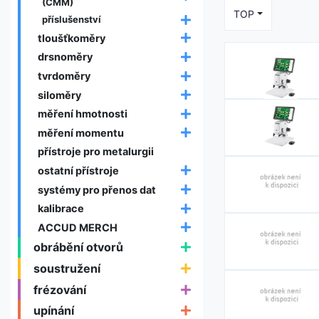
(CMM)
TOP
příslušenství
tloušťkoměry
drsnoměry
tvrdoměry
siloměry
měření hmotnosti
měření momentu
přístroje pro metalurgii
ostatní přístroje
systémy pro přenos dat
kalibrace
ACCUD MERCH
obrábění otvorů
soustružení
frézování
upínání