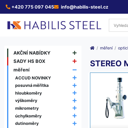
+420 775 097 045
info@habilis-steel.cz
měření
optic
AKČNÍ NABÍDKY
SADY HS BOX
STEREO 
měření
ACCUD NOVINKY
posuvná měřítka
hloubkoměry
výškoměry
mikrometry
úchylkoměry
dutinoměry