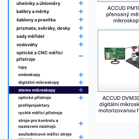
úhelníky a úhloměry
ACCUD PM1
kalibry a měrky
přenosný měř
šablony a pravítka
mikroskop
prizmata, svěráky, desky
sady měřidel
vodováhy
optické a CNC měřící
přístroje
lupy
endoskopy
digitální mikroskopy
stereo mikroskopy
ACCUD DVM3
optické přístroje
digitální mikros
profilprojektory
motorizovanou 
rychlé měřící přístroje
stroje pro kontrolu a
nastavení nástrojů
souřadnicové měřicí stroje