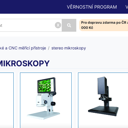
VĚRNOSTNÍ PROGRAM
Pro dopravu zdarma po ČR a
x
000 Kč
ké a CNC měřící přístroje
stereo mikroskopy
MIKROSKOPY