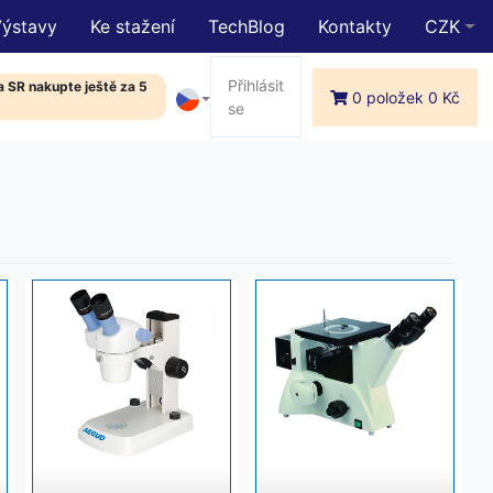
Výstavy
Ke stažení
TechBlog
Kontakty
CZK
Přihlásit
 SR nakupte ještě za 5
0 položek 0 Kč
se