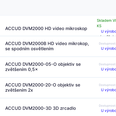
Skladem Vl
KS
ACCUD DVM2000 HD video mikroskop
U výrobc
(za 21 dn
ACCUD DVM2000B HD video mikrokop,
Dostupnost
U výrobc
se spodním osvětlením
ACCUD DVM2000-05-O objektiv se
Dostupnost
U výrobc
zvětšením 0,5×
ACCUD DVM2000-20-O objektiv se
Dostupnost
U výrobc
zvětšením 2x
Dostupnost
ACCUD DVM2000-3D 3D zrcadlo
U výrobc