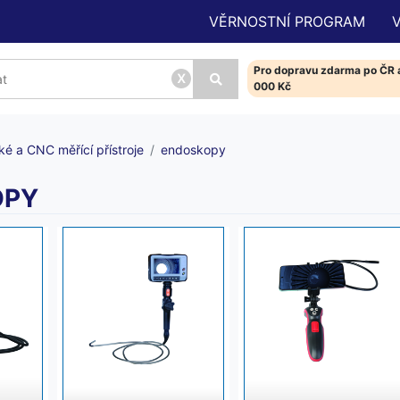
VĚRNOSTNÍ PROGRAM
Pro dopravu zdarma po ČR a
x
000 Kč
ké a CNC měřící přístroje
endoskopy
OPY