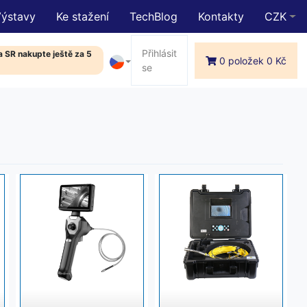
Výstavy
Ke stažení
TechBlog
Kontakty
CZK
Přihlásit
 SR nakupte ještě za 5
0 položek 0 Kč
se