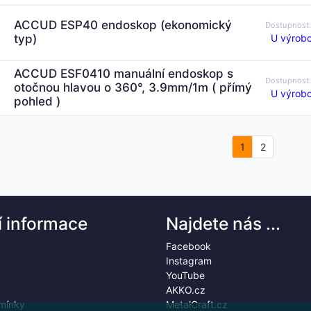
ACCUD ESP40 endoskop (ekonomický
Dostupnost
U výrobc
typ)
ACCUD ESF0410 manuální endoskop s
Dostupnost
otočnou hlavou o 360°, 3.9mm/1m ( přímý
U výrobc
pohled )
1
2
í informace
Najdete nás ...
Facebook
Instagram
YouTube
AKKO.cz
mínky
MetalCraft.cz