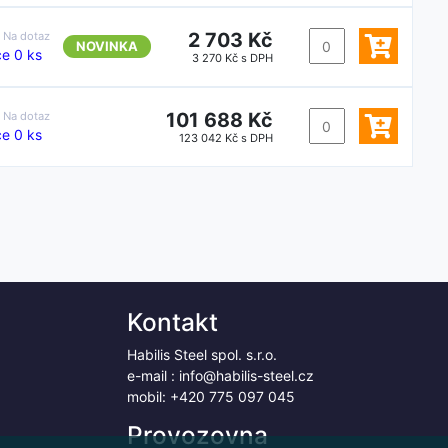
2 703 Kč
:
Na dotaz
NOVINKA
e 0 ks
3 270 Kč s DPH
101 688 Kč
:
Na dotaz
e 0 ks
123 042 Kč s DPH
Kontakt
Habilis Steel spol. s.r.o.
e-mail :
info@habilis-steel.cz
mobil:
+420 775 097 045
Provozovna