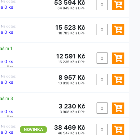
53 594 Kč
:
Na dotaz
e 0 ks
64 849 Kč s DPH
15 523 Kč
:
Na dotaz
e 0 ks
18 783 Kč s DPH
ašim 1
12 591 Kč
e 0 ks
15 235 Kč s DPH
y v ČR)
8 957 Kč
:
Na dotaz
e 0 ks
10 838 Kč s DPH
ašim 3
3 230 Kč
e 0 ks
3 908 Kč s DPH
y v ČR)
38 469 Kč
:
Na dotaz
NOVINKA
e 0 ks
46 547 Kč s DPH