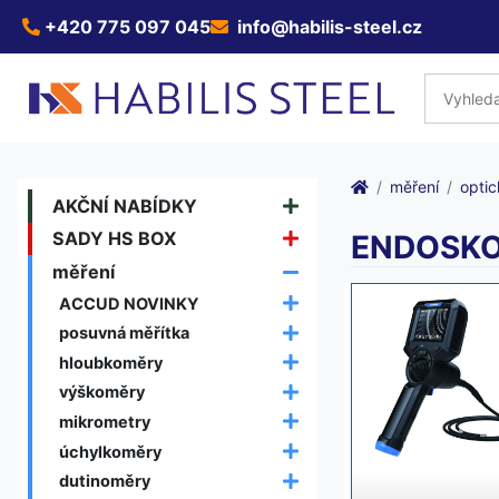
+420 775 097 045
info@habilis-steel.cz
měření
optic
AKČNÍ NABÍDKY
SADY HS BOX
ENDOSK
měření
ACCUD NOVINKY
posuvná měřítka
hloubkoměry
výškoměry
mikrometry
úchylkoměry
dutinoměry