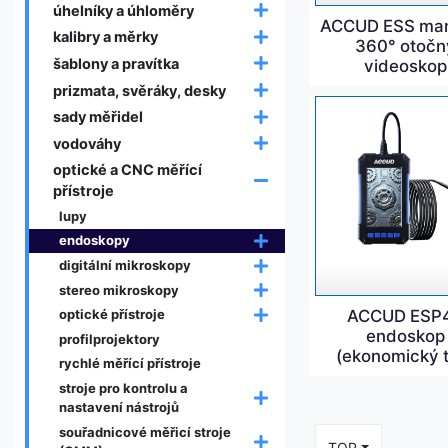
úhelníky a úhloměry
ACCUD ESS man
kalibry a měrky
360° otočn
šablony a pravítka
videoskop
prizmata, svěráky, desky
sady měřidel
vodováhy
optické a CNC měřící
přístroje
lupy
endoskopy
digitální mikroskopy
stereo mikroskopy
ACCUD ESP
optické přístroje
endoskop
profilprojektory
(ekonomický 
rychlé měřící přístroje
stroje pro kontrolu a
nastavení nástrojů
souřadnicové měřicí stroje
TOP