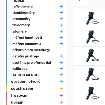
(CMM)
příslušenství
tloušťkoměry
drsnoměry
tvrdoměry
siloměry
měření hmotnosti
měření momentu
přístroje pro metalurgii
ostatní přístroje
systémy pro přenos dat
kalibrace
ACCUD MERCH
obrábění otvorů
soustružení
frézování
upínání