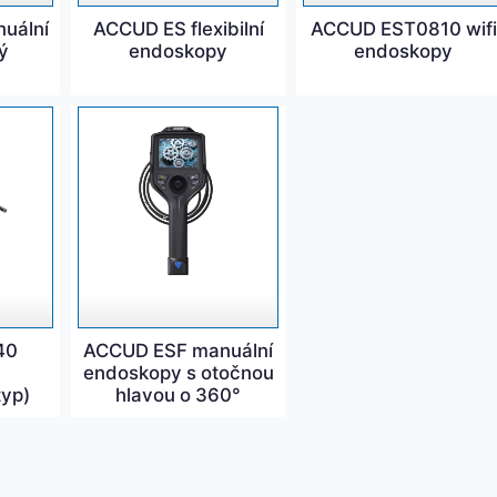
uální
ACCUD ES flexibilní
ACCUD EST0810 wifi
ý
endoskopy
endoskopy
40
ACCUD ESF manuální
endoskopy s otočnou
typ)
hlavou o 360°