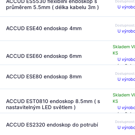
ACCUD ES5530 flexibilní endoskop s
Dostupnost
U výrobc
průměrem 5.5mm ( délka kabelu 3m )
Dostupnost
ACCUD ESE40 endoskop 4mm
U výrobc
Skladem Vl
KS
ACCUD ESE60 endoskop 6mm
U výrobc
(za 0 dn
Dostupnost
ACCUD ESE80 endoskop 8mm
U výrobc
Skladem Vl
ACCUD EST0810 endoskop 8.5mm ( s
KS
nastavitelným LED světlem )
U výrobc
(za 0 dn
Dostupnost
ACCUD ES2320 endoskop do potrubí
U výrobc