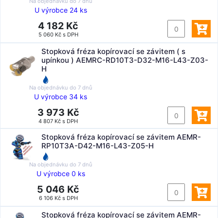
Na objednávku do
7 dnů
U výrobce 24 ks
4 182 Kč
5 060 Kč s DPH
Stopková fréza kopírovací se závitem ( s
upínkou ) AEMRC-RD10T3-D32-M16-L43-Z03-
H
Na objednávku do
7 dnů
U výrobce 34 ks
3 973 Kč
4 807 Kč s DPH
Stopková fréza kopírovací se závitem AEMR-
RP10T3A-D42-M16-L43-Z05-H
Na objednávku do
7 dnů
U výrobce 0 ks
5 046 Kč
6 106 Kč s DPH
Stopková fréza kopírovací se závitem AEMR-