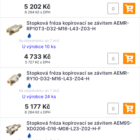
5 202 Kč
6 294 Kč s DPH
Stopková fréza kopírovací se závitem AEMR-
RP10T3-D32-M16-L43-Z03-H
Na objednávku do
7 dnů
U výrobce 10 ks
4 733 Kč
5 727 Kč s DPH
Stopková fréza kopírovací se závitem AEMR-
RY10-D32-M16-L43-Z04-H
Na objednávku do
7 dnů
U výrobce 24 ks
5 177 Kč
6 264 Kč s DPH
Stopková fréza kopírovací se závitem AEM95-
XD0206-D16-M08-L23-Z02-H-F