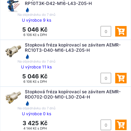
RP10T3K-D42-M16-L43-Z05-H
Na objednávku do
7 dnů
U výrobce 9 ks
5 046 Kč
6 106 Kč s DPH
Stopková fréza kopírovací se závitem AEMR-
RC10T3-D40-M16-L43-Z05-H
Na objednávku do
7 dnů
U výrobce 11 ks
5 046 Kč
6 106 Kč s DPH
Stopková fréza kopírovací se závitem AEMR-
RD0702-D20-M10-L30-Z04-H
Na objednávku do
7 dnů
U výrobce 0 ks
3 425 Kč
4 144 Kč s DPH