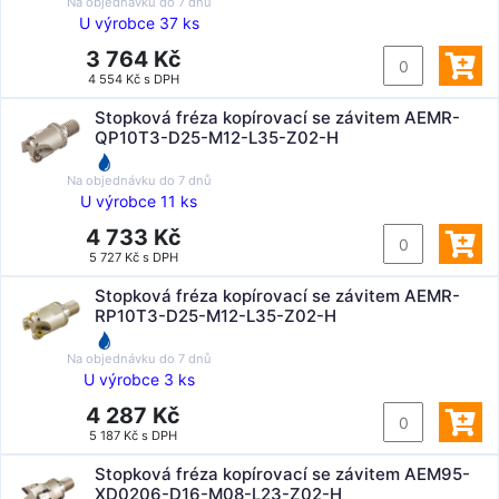
Na objednávku do
7 dnů
U výrobce 37 ks
3 764 Kč
4 554 Kč s DPH
Stopková fréza kopírovací se závitem AEMR-
QP10T3-D25-M12-L35-Z02-H
Na objednávku do
7 dnů
U výrobce 11 ks
4 733 Kč
5 727 Kč s DPH
Stopková fréza kopírovací se závitem AEMR-
RP10T3-D25-M12-L35-Z02-H
Na objednávku do
7 dnů
U výrobce 3 ks
4 287 Kč
5 187 Kč s DPH
Stopková fréza kopírovací se závitem AEM95-
XD0206-D16-M08-L23-Z02-H