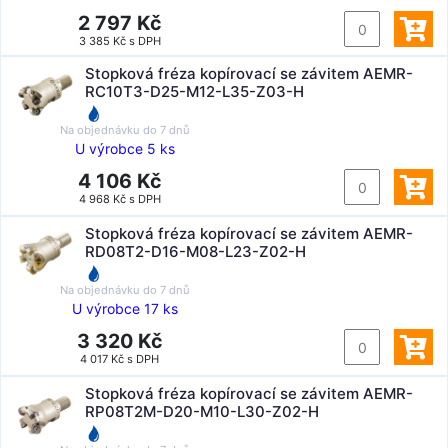
2 797 Kč
3 385 Kč s DPH
Stopková fréza kopírovací se závitem AEMR-
RC10T3-D25-M12-L35-Z03-H
Na objednávku do
7 dnů
U výrobce 5 ks
4 106 Kč
4 968 Kč s DPH
Stopková fréza kopírovací se závitem AEMR-
RD08T2-D16-M08-L23-Z02-H
Na objednávku do
7 dnů
U výrobce 17 ks
3 320 Kč
4 017 Kč s DPH
Stopková fréza kopírovací se závitem AEMR-
RP08T2M-D20-M10-L30-Z02-H