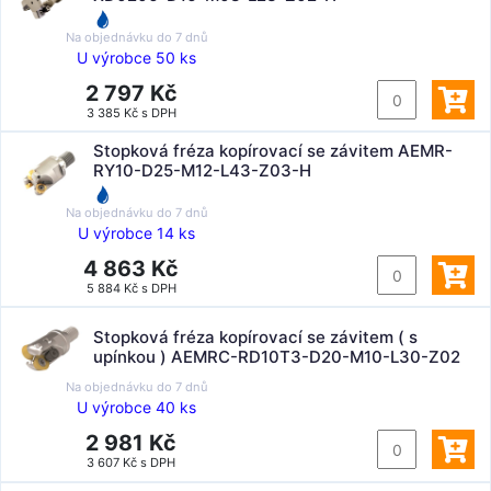
Na objednávku do
7 dnů
U výrobce 50 ks
2 797 Kč
3 385 Kč s DPH
Stopková fréza kopírovací se závitem AEMR-
RY10-D25-M12-L43-Z03-H
Na objednávku do
7 dnů
U výrobce 14 ks
4 863 Kč
5 884 Kč s DPH
Stopková fréza kopírovací se závitem ( s
upínkou ) AEMRC-RD10T3-D20-M10-L30-Z02
Na objednávku do
7 dnů
U výrobce 40 ks
2 981 Kč
3 607 Kč s DPH