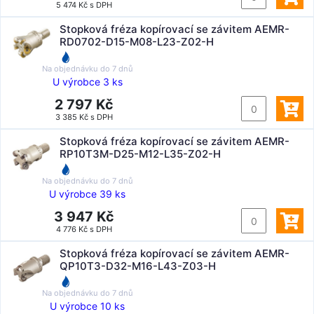
5 474 Kč s DPH
Stopková fréza kopírovací se závitem AEMR-
RD0702-D15-M08-L23-Z02-H
Na objednávku do
7 dnů
U výrobce 3 ks
2 797 Kč
3 385 Kč s DPH
Stopková fréza kopírovací se závitem AEMR-
RP10T3M-D25-M12-L35-Z02-H
Na objednávku do
7 dnů
U výrobce 39 ks
3 947 Kč
4 776 Kč s DPH
Stopková fréza kopírovací se závitem AEMR-
QP10T3-D32-M16-L43-Z03-H
Na objednávku do
7 dnů
U výrobce 10 ks