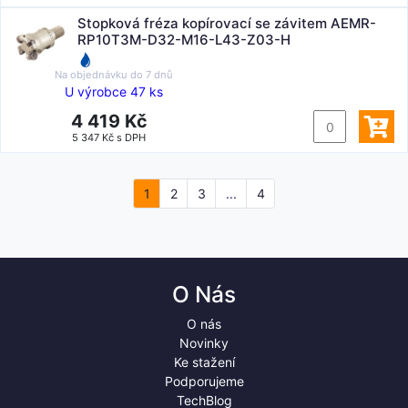
Stopková fréza kopírovací se závitem AEMR-
RP10T3M-D32-M16-L43-Z03-H
Na objednávku do
7 dnů
U výrobce 47 ks
4 419 Kč
5 347 Kč s DPH
1
2
3
...
4
O Nás
O nás
Novinky
Ke stažení
Podporujeme
TechBlog