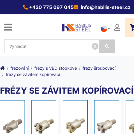
+420 775 097 045
info@habilis-steel.cz
x
frézování
frézy s VBD stopkové
frézy šroubovací
frézy se závitem kopírovací
FRÉZY SE ZÁVITEM KOPÍROVACÍ