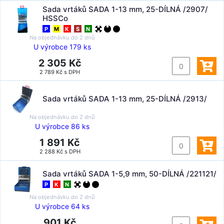
Sada vrtáků SADA 1-13 mm, 25-DÍLNÁ /2907/
HSSCo
P
M
K
S
N
Na objednávku do
2 dnů
U výrobce 179 ks
2 305 Kč
2 789 Kč s DPH
Sada vrtáků SADA 1-13 mm, 25-DÍLNÁ /2913/
Na objednávku do
2 dnů
U výrobce 86 ks
1 891 Kč
2 288 Kč s DPH
Sada vrtáků SADA 1-5,9 mm, 50-DÍLNÁ /221121/
P
K
N
Na objednávku do
2 dnů
U výrobce 64 ks
901 Kč