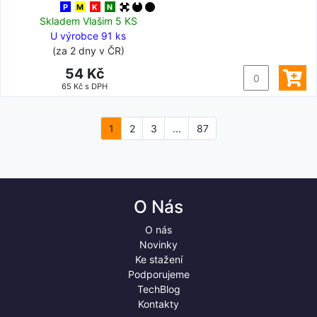
P
M
K
N
Skladem Vlašim 5 KS
U výrobce 91 ks
(za 2 dny v ČR)
54 Kč
65 Kč s DPH
1
2
3
...
87
O Nás
O nás
Novinky
Ke stažení
Podporujeme
TechBlog
Kontakty