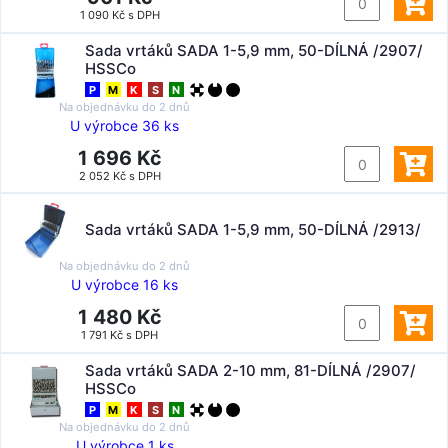
1 090 Kč s DPH
Sada vrtáků SADA 1-5,9 mm, 50-DÍLNÁ /2907/
HSSCo
P
M
K
S
N
Na objednávku do
2 dnů
U výrobce 36 ks
1 696 Kč
2 052 Kč s DPH
Sada vrtáků SADA 1-5,9 mm, 50-DÍLNÁ /2913/
Na objednávku do
2 dnů
U výrobce 16 ks
1 480 Kč
1 791 Kč s DPH
Sada vrtáků SADA 2-10 mm, 81-DÍLNÁ /2907/
HSSCo
P
M
K
S
N
Na objednávku do
2 dnů
U výrobce 1 ks