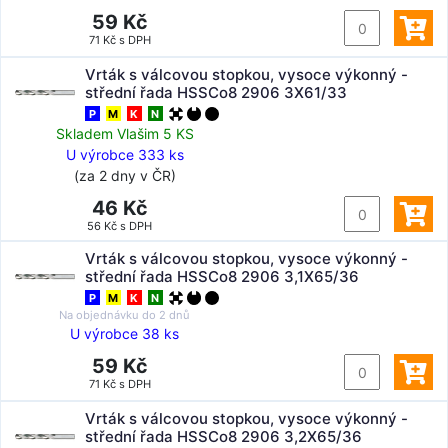
59 Kč
71 Kč s DPH
Vrták s válcovou stopkou, vysoce výkonný -
střední řada HSSCo8 2906 3X61/33
P
M
K
N
Skladem Vlašim 5 KS
U výrobce 333 ks
(za 2 dny v ČR)
46 Kč
56 Kč s DPH
Vrták s válcovou stopkou, vysoce výkonný -
střední řada HSSCo8 2906 3,1X65/36
P
M
K
N
Na objednávku do
2 dnů
U výrobce 38 ks
59 Kč
71 Kč s DPH
Vrták s válcovou stopkou, vysoce výkonný -
střední řada HSSCo8 2906 3,2X65/36