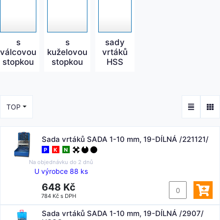
s
s
sady
válcovou
kuželovou
vrtáků
stopkou
stopkou
HSS
TOP
Sada vrtáků SADA 1-10 mm, 19-DÍLNÁ /221121/
P
K
N
Na objednávku do
2 dnů
U výrobce 88 ks
648 Kč
784 Kč s DPH
Sada vrtáků SADA 1-10 mm, 19-DÍLNÁ /2907/