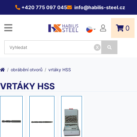
+420 775 097 045
info@habilis-steel.cz
0
x
obrábění otvorů
vrtáky HSS
VRTÁKY HSS