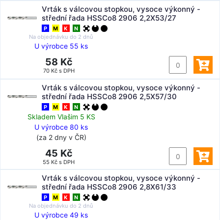
Vrták s válcovou stopkou, vysoce výkonný -
střední řada HSSCo8 2906 2,2X53/27
P
M
K
N
Na objednávku do
2 dnů
U výrobce 55 ks
58 Kč
70 Kč s DPH
Vrták s válcovou stopkou, vysoce výkonný -
střední řada HSSCo8 2906 2,5X57/30
P
M
K
N
Skladem Vlašim 5 KS
U výrobce 80 ks
(za 2 dny v ČR)
45 Kč
55 Kč s DPH
Vrták s válcovou stopkou, vysoce výkonný -
střední řada HSSCo8 2906 2,8X61/33
P
M
K
N
Na objednávku do
2 dnů
U výrobce 49 ks