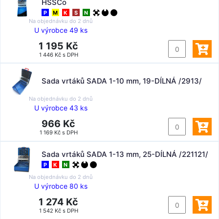
HSSCo
P
M
K
S
N
Na objednávku do
2 dnů
U výrobce 49 ks
1 195 Kč
1 446 Kč s DPH
Sada vrtáků SADA 1-10 mm, 19-DÍLNÁ /2913/
Na objednávku do
2 dnů
U výrobce 43 ks
966 Kč
1 169 Kč s DPH
Sada vrtáků SADA 1-13 mm, 25-DÍLNÁ /221121/
P
K
N
Na objednávku do
2 dnů
U výrobce 80 ks
1 274 Kč
1 542 Kč s DPH