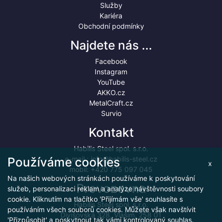
Služby
Kariéra
Obchodní podmínky
Najdete nás ...
Facebook
Instagram
YouTube
AKKO.cz
MetalCraft.cz
Survio
Kontakt
Habilis Steel spol. s.r.o.
Používáme cookies
e-mail :
info@habilis-steel.cz
x
mobil:
+420 775 097 045
Na našich webových stránkách používáme k poskytování
Provozovna
služeb, personalizaci reklam a analýze návštěvnosti soubory
cookie. Kliknutím na tlačítko 'Přijímám vše' souhlasíte s
Habilis Steel spol. s.r.o.
používáním všech souborů cookies. Můžete však navštívit
Divišovská 328, Vlašim, 258 01
'Přizpůsobit' a poskytnout tak vámi kontrolovaný souhlas.