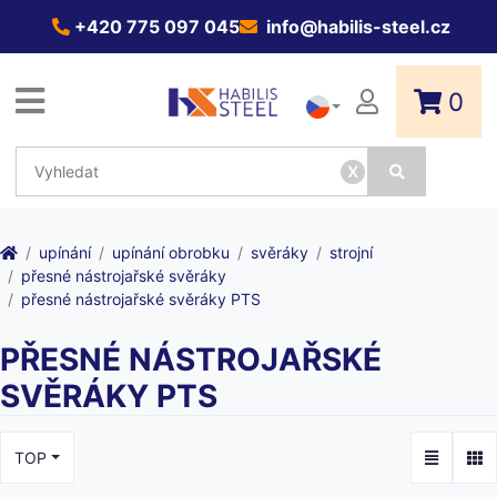
+420 775 097 045
info@habilis-steel.cz
0
x
upínání
upínání obrobku
svěráky
strojní
přesné nástrojařské svěráky
přesné nástrojařské svěráky PTS
PŘESNÉ NÁSTROJAŘSKÉ
SVĚRÁKY PTS
TOP