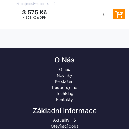
Na objednávku do
14 dnů
3 575 Kč
4 326 Kč s DPH
O Nás
O nás
Novinky
Ke stažení
Podporujeme
TechBlog
Kontakty
Základní informace
Aktuality HS
Otevírací doba