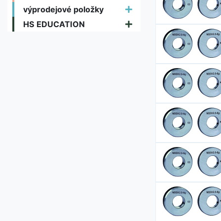
výprodejové položky
HS EDUCATION