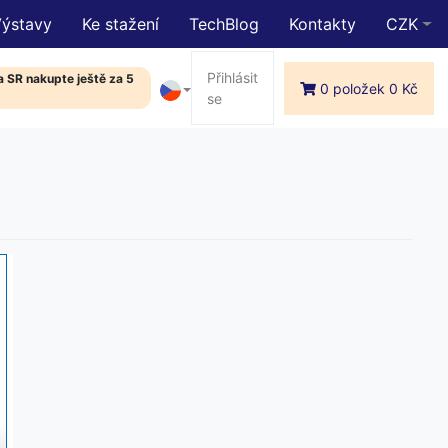
Výstavy
Ke stažení
TechBlog
Kontakty
CZK
Přihlásit
 SR nakupte ještě za 5
0 položek 0 Kč
se