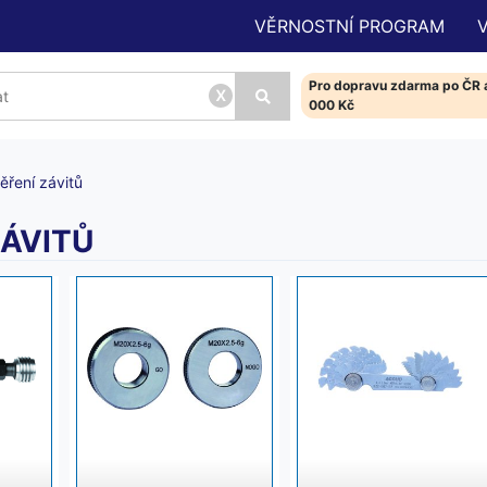
VĚRNOSTNÍ PROGRAM
Pro dopravu zdarma po ČR a
x
000 Kč
ěření závitů
ZÁVITŮ