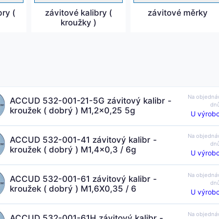
ry (
závitové kalibry (
závitové měrky
kroužky )
Na objedná
ACCUD 532-001-21-5G závitový kalibr -
dn
kroužek ( dobrý ) M1,2x0,25 5g
U výrobc
Na objedná
ACCUD 532-001-41 závitový kalibr -
dn
kroužek ( dobrý ) M1,4x0,3 / 6g
U výrobc
Na objedná
ACCUD 532-001-61 závitový kalibr -
dn
kroužek ( dobrý ) M1,6X0,35 / 6
U výrobc
Na objedná
ACCUD 532-001-61H závitový kalibr -