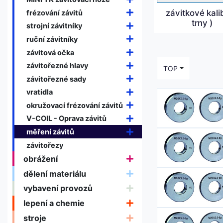
závitkové kalib
frézování závitů
trny )
strojní závitníky
ruční závitníky
závitová očka
závitořezné hlavy
TOP
závitořezné sady
vratidla
okružovací frézování závitů
V-COIL - Oprava závitů
měření závitů
závitořezy
obrážení
dělení materiálu
vybavení provozů
lepení a chemie
stroje