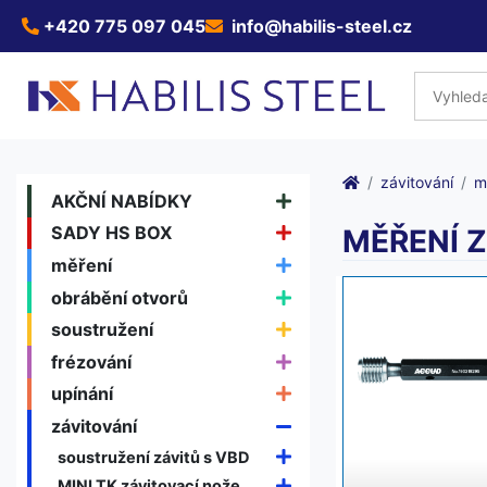
+420 775 097 045
info@habilis-steel.cz
závitování
m
AKČNÍ NABÍDKY
SADY HS BOX
MĚŘENÍ 
měření
obrábění otvorů
soustružení
frézování
upínání
závitování
soustružení závitů s VBD
MINI TK závitovací nože