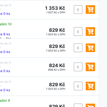
vku do
21
1 353 Kč
ů
1 637 Kč s DPH
e 0 ks
ašim 10
829 Kč
e 8 ks
1 003 Kč s DPH
ů v ČR)
vku do
21
829 Kč
ů
1 003 Kč s DPH
e 0 ks
vku do
21
824 Kč
ů
998 Kč s DPH
e 0 ks
vku do
21
829 Kč
ů
1 003 Kč s DPH
e 0 ks
ašim 9
829 Kč