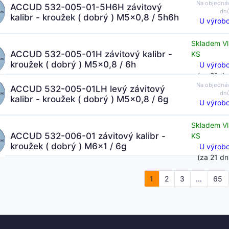
Na objedná
ACCUD 532-005-01-5H6H závitový
dn
kalibr - kroužek ( dobrý ) M5x0,8 / 5h6h
U výrobc
Skladem Vl
ACCUD 532-005-01H závitový kalibr -
KS
kroužek ( dobrý ) M5x0,8 / 6h
U výrobc
(za 21 dn
Na objedná
ACCUD 532-005-01LH levý závitový
dn
kalibr - kroužek ( dobrý ) M5x0,8 / 6g
U výrobc
Skladem Vl
ACCUD 532-006-01 závitový kalibr -
KS
kroužek ( dobrý ) M6x1 / 6g
U výrobc
(za 21 dn
1
2
3
...
65