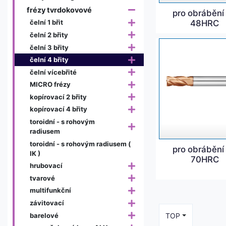
frézy tvrdokovové
pro obrábění
48HRC
čelní 1 břit
čelní 2 břity
čelní 3 břity
čelní 4 břity
čelní vícebřité
MICRO frézy
kopírovací 2 břity
kopírovací 4 břity
toroidní - s rohovým
radiusem
toroidní - s rohovým radiusem (
pro obrábění
IK )
70HRC
hrubovací
tvarové
multifunkční
závitovací
barelové
TOP