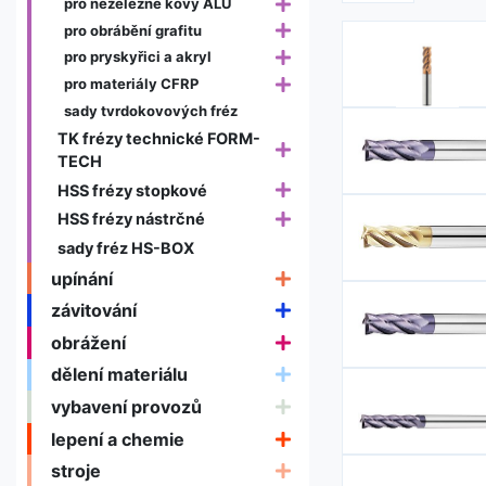
pro neželezné kovy ALU
pro obrábění grafitu
pro pryskyřici a akryl
pro materiály CFRP
sady tvrdokovových fréz
TK frézy technické FORM-
TECH
HSS frézy stopkové
HSS frézy nástrčné
sady fréz HS-BOX
upínání
závitování
obrážení
dělení materiálu
vybavení provozů
lepení a chemie
stroje