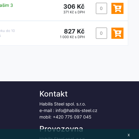
ašim 3
306 Kč
371 Kč s DPH
827 Kč
vku do
10
ů
1 000 Kč s DPH
Kontakt
Habilis Steel spol. s.r.o.
e-mail :
info@habilis-steel.cz
mobil:
+420 775 097 045
Provozovna
x
Habilis Steel spol. s.r.o.