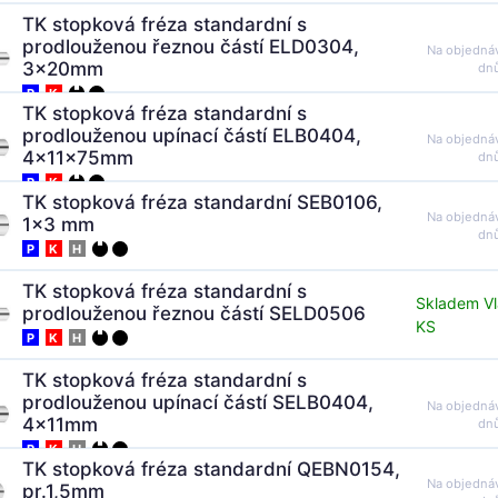
TK stopková fréza standardní s
prodlouženou řeznou částí ELD0304,
Na objedná
3x20mm
dn
P
K
TK stopková fréza standardní s
prodlouženou upínací částí ELB0404,
Na objedná
4x11x75mm
dn
P
K
TK stopková fréza standardní SEB0106,
Na objedná
1x3 mm
dn
P
K
H
TK stopková fréza standardní s
Skladem Vl
prodlouženou řeznou částí SELD0506
KS
P
K
H
TK stopková fréza standardní s
prodlouženou upínací částí SELB0404,
Na objedná
4x11mm
dn
P
K
H
TK stopková fréza standardní QEBN0154,
Na objedná
pr.1,5mm