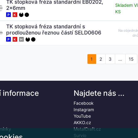
TK stopková fréza standardní EB0202,
Skladem Vl
2x6mm
KS
P
K
TK stopková fréza standardní s
Na objedná
prodlouženou řeznou částí SELD0606
dn
P
K
H
1
2
3
...
15
í informace
Najdete nás ...
Facebook
Instagram
YouTube
AKKO.cz
mínky
MetalCraft.cz
ookies
Survio