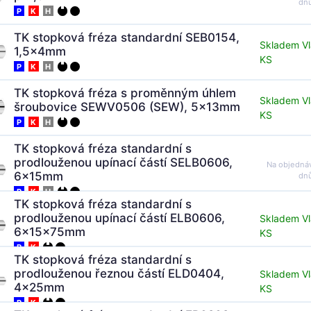
dn
P
K
H
TK stopková fréza standardní SEB0154,
Skladem Vl
1,5x4mm
KS
P
K
H
TK stopková fréza s proměnným úhlem
Skladem Vl
šroubovice SEWV0506 (SEW), 5x13mm
KS
P
K
H
TK stopková fréza standardní s
prodlouženou upínací částí SELB0606,
Na objedná
6x15mm
dn
P
K
H
TK stopková fréza standardní s
prodlouženou upínací částí ELB0606,
Skladem Vl
6x15x75mm
KS
P
K
TK stopková fréza standardní s
prodlouženou řeznou částí ELD0404,
Skladem Vl
4x25mm
KS
P
K