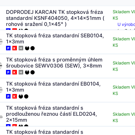
DOPRODEJ KARCAN TK stopková fréza
Skladem Vl
standardní KSNF404050, 4x14x51mm (
KS
rohové sražení 0,1x45° )
U výrobc
(za 7 dn
P
K
TK stopková fréza standardní SEB0104,
Skladem Vl
1x3mm
KS
P
K
H
TK stopková fréza s proměnným úhlem
Skladem Vl
šroubovice SEWV0306 (SEW), 3x8mm
KS
P
K
H
TK stopková fréza standardní EB0104,
Skladem Vl
1x3mm
KS
P
K
TK stopková fréza standardní s
prodlouženou řeznou částí ELD0204,
Skladem Vl
2x15mm
KS
P
K
TK stopková fréza standardní s