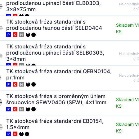
prodlouženou upínací částí ELB0303,
Na objedná
3x8x75mm
dn
P
K
TK stopková fréza standardní s
Skladem Vl
prodlouženou řeznou částí SELD0404
KS
P
K
H
TK stopková fréza standardní s
prodlouženou upínací částí SELB0303,
Na objedná
3x8mm
dn
P
K
H
TK stopková fréza standardní QEBN0104,
Na objedná
pr.1mm
dn
P
K
H
TK stopková fréza s proměnným úhlem
Skladem Vl
šroubovice SEWV0406 (SEW), 4x11mm
KS
P
K
H
TK stopková fréza standardní EB0154,
Skladem Vl
1,5x4mm
KS
P
K