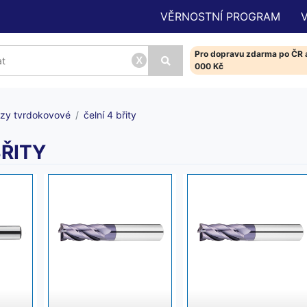
VĚRNOSTNÍ PROGRAM
Pro dopravu zdarma po ČR a
x
000 Kč
ézy tvrdokovové
čelní 4 břity
BŘITY