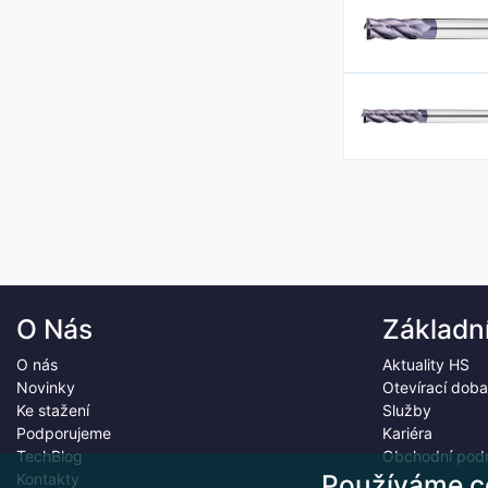
O Nás
Základn
O nás
Aktuality HS
Novinky
Otevírací doba
Ke stažení
Služby
Podporujeme
Kariéra
TechBlog
Obchodní pod
Používáme c
Kontakty