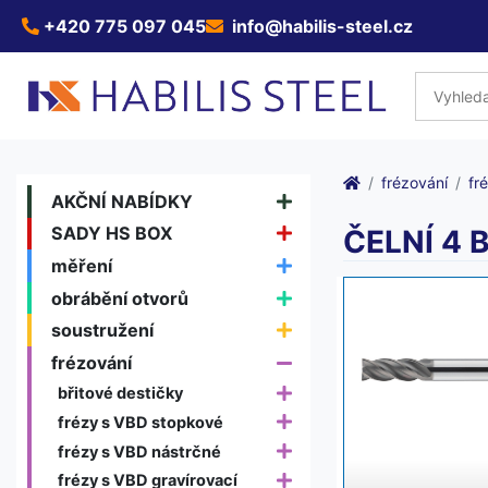
+420 775 097 045
info@habilis-steel.cz
frézování
fr
AKČNÍ NABÍDKY
SADY HS BOX
ČELNÍ 4 
měření
obrábění otvorů
soustružení
frézování
břitové destičky
frézy s VBD stopkové
frézy s VBD nástrčné
frézy s VBD gravírovací