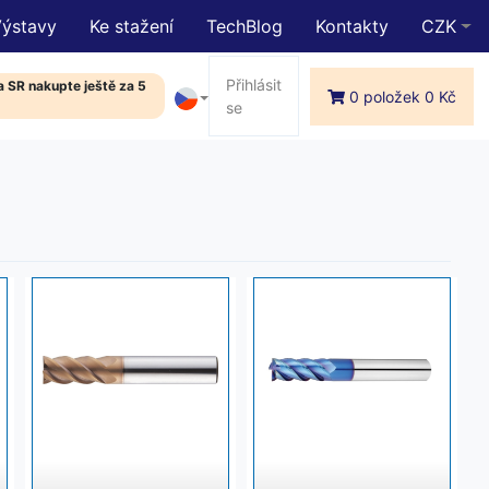
Výstavy
Ke stažení
TechBlog
Kontakty
CZK
Přihlásit
 SR nakupte ještě za 5
0 položek 0 Kč
se