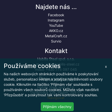
Najdete nás ...
Facebook
Instagram
YouTube
AKKO.cz
MetalCraft.cz
Survio
Kontakt
Habilis Steel spol. s.r.o.
Používáme cookies
e-mail :
info@habilis-steel.cz
x
mobil:
+420 775 097 045
Na našich webových stránkách používáme k poskytování
Provozovna
služeb, personalizaci reklam a analýze návštěvnosti soubory
cookie. Kliknutím na tlačítko 'Přijímám vše' souhlasíte s
Habilis Steel spol. s.r.o.
používáním všech souborů cookies. Můžete však navštívit
Divišovská 328, Vlašim, 258 01
'Přizpůsobit' a poskytnout tak vámi kontrolovaný souhlas.
Navigovat
Přijímám všechny