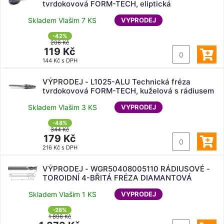
tvrdokovová FORM-TECH, eliptická
Skladem Vlašim 7 KS
VYPRODEJ
-42%
206 Kč
119 Kč
144 Kč s DPH
VÝPRODEJ - L1025-ALU Technická fréza
tvrdokovová FORM-TECH, kuželová s rádiusem
Skladem Vlašim 3 KS
VYPRODEJ
-48%
344 Kč
179 Kč
216 Kč s DPH
VÝPRODEJ - WGR50408005110 RÁDIUSOVÉ -
TOROIDNÍ 4-BŘITÁ FRÉZA DIAMANTOVÁ
Skladem Vlašim 1 KS
VYPRODEJ
-28%
1 896 Kč