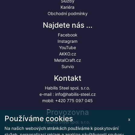
Služby
Kariéra
Obchodní podmínky
Najdete nás ...
Facebook
Instagram
YouTube
AKKO.cz
MetalCraft.cz
Survio
Kontakt
Habilis Steel spol. s.r.o.
e-mail :
info@habilis-steel.cz
mobil:
+420 775 097 045
Provozovna
Používáme cookies
x
Habilis Steel spol. s.r.o.
Na našich webových stránkách používáme k poskytování
Divišovská 328, Vlašim, 258 01
služeb, personalizaci reklam a analýze návštěvnosti soubory
Navigovat