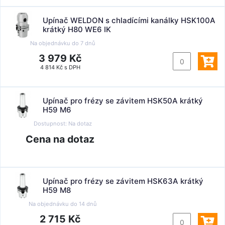
Upínač WELDON s chladícími kanálky HSK100A
krátký H80 WE6 IK
Na objednávku do
7 dnů
3 979 Kč
4 814 Kč s DPH
Upínač pro frézy se závitem HSK50A krátký
H59 M6
Dostupnost:
Na dotaz
Cena na dotaz
Upínač pro frézy se závitem HSK63A krátký
H59 M8
Na objednávku do
14 dnů
2 715 Kč