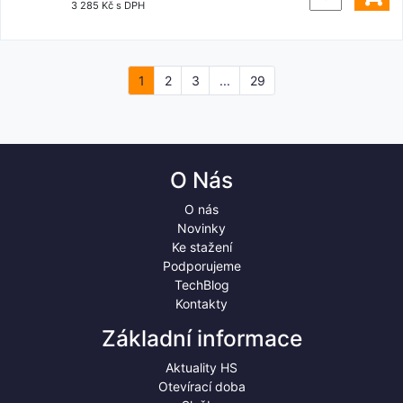
3 285 Kč s DPH
1
2
3
...
29
O Nás
O nás
Novinky
Ke stažení
Podporujeme
TechBlog
Kontakty
Základní informace
Aktuality HS
Otevírací doba