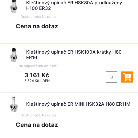
Kleštinový upínač ER HSK80A prodloužený
H100 ER32
Dostupnost:
Na dotaz
Cena na dotaz
Kleštinový upínač ER HSK100A krátký H80
ER16
Na objednávku do
7 dnů
3 161 Kč
3 824 Kč s DPH
Kleštinový upínač ER MINI HSK32A H80 ER11M
Dostupnost:
Na dotaz
Cena na dotaz