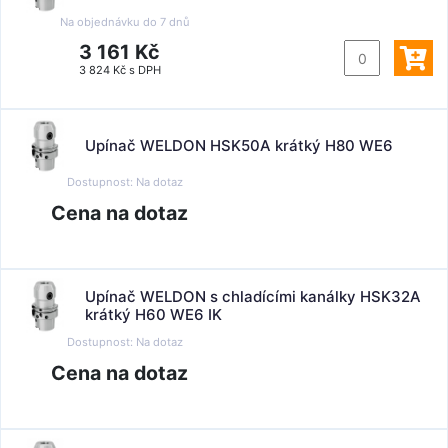
Na objednávku do
7 dnů
3 161 Kč
3 824 Kč s DPH
Upínač WELDON HSK50A krátký H80 WE6
Dostupnost:
Na dotaz
Cena na dotaz
Upínač WELDON s chladícími kanálky HSK32A
krátký H60 WE6 IK
Dostupnost:
Na dotaz
Cena na dotaz