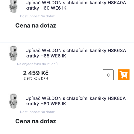
Upínač WELDON s chladícími kanálky HSK40A
krátký H60 WE6 IK
Dostupnost:
Na dotaz
Cena na dotaz
Upínač WELDON s chladícími kanálky HSK63A
krátký H65 WE6 IK
Na objednávku do
21 dnů
2 459 Kč
2 975 Kč s DPH
Upínač WELDON s chladícími kanálky HSK80A
krátký H80 WE6 IK
Dostupnost:
Na dotaz
Cena na dotaz