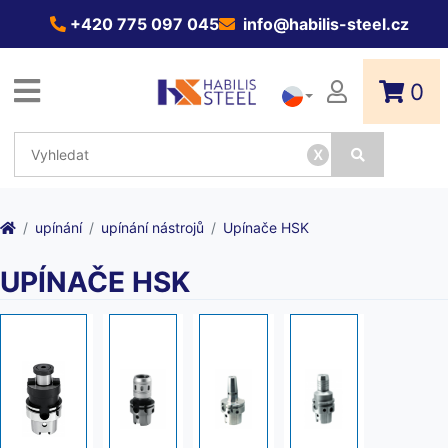
+420 775 097 045
info@habilis-steel.cz
0
x
upínání
upínání nástrojů
Upínače HSK
UPÍNAČE HSK