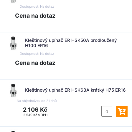
Dostupnost:
Na dotaz
Cena na dotaz
Kleštinový upínač ER HSK50A prodloužený
H100 ER16
Dostupnost:
Na dotaz
Cena na dotaz
Kleštinový upínač ER HSK63A krátký H75 ER16
Na objednávku do
21 dnů
2 106 Kč
2 549 Kč s DPH