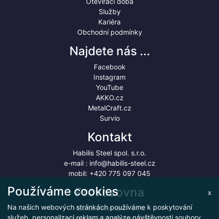
Otevírací doba
Služby
Kariéra
Obchodní podmínky
Najdete nás ...
Facebook
Instagram
YouTube
AKKO.cz
MetalCraft.cz
Survio
Kontakt
Habilis Steel spol. s.r.o.
e-mail :
info@habilis-steel.cz
mobil:
+420 775 097 045
Používáme cookies
Provozovna
x
Na našich webových stránkách používáme k poskytování
Habilis Steel spol. s.r.o.
služeb, personalizaci reklam a analýze návštěvnosti soubory
Divišovská 328, Vlašim, 258 01