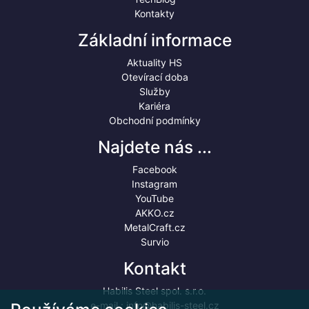
Kontakty
Základní informace
Aktuality HS
Otevírací doba
Služby
Kariéra
Obchodní podmínky
Najdete nás ...
Facebook
Instagram
YouTube
AKKO.cz
MetalCraft.cz
Survio
Kontakt
Habilis Steel spol. s.r.o.
e-mail :
info@habilis-steel.cz