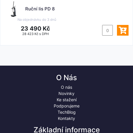
Ruční lis PD 8
Na objednávku do
3 dnů
23 490 Kč
28 423 Kč s DPH
O Nás
O nás
Novinky
Ke stažení
Podporujeme
TechBlog
Kontakty
Základní informace