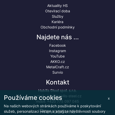
Aktuality HS
Otevírací doba
Služby
Kariéra
Obchodní podmínky
Najdete nás ...
Facebook
Instagram
YouTube
AKKO.cz
MetalCraft.cz
Survio
Kontakt
Habilis Steel spol. s.r.o.
Používáme cookies
e-mail :
info@habilis-steel.cz
x
mobil:
+420 775 097 045
Na našich webových stránkách používáme k poskytování
Provozovna
služeb, personalizaci reklam a analýze návštěvnosti soubory