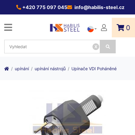
+420 775 097 045
info@habilis-steel.cz
0
x
upínání
upínání nástrojů
Upínače VDI Poháněné