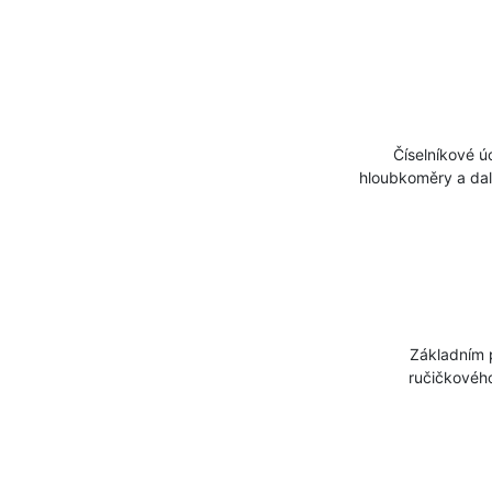
Číselníkové úch
hloubkoměry a dal
Základním pri
ručičkového