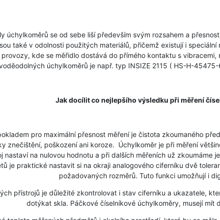
úchylkoměrů se od sebe liší především svým rozsahem a přesností,
jsou také v odolnosti použitých materiálů, přičemž existují i speciá
 provozy, kde se měřidlo dostává do přímého kontaktu s vibracemi,
voděodolných úchylkoměrů je např. typ INSIZE 2115 ( HS-H-45475-6 )
Jak docílit co nejlepšího výsledku při měření čí
ladem pro maximální přesnost měření je čistota zkoumaného předm
 znečištění, poškození ani koroze. Úchylkoměr je při měření většino
roj nastaví na nulovou hodnotu a při dalších měřeních už zkoumáme je
ů je praktické nastavit si na okraji analogového ciferníku dvě toler
požadovaných rozměrů. Tuto funkci umožňují i dig
řístrojů je důležité zkontrolovat i stav ciferníku a ukazatele, kt
dotýkat skla. Páčkové číselníkové úchylkoměry, musejí mít