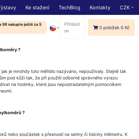
Výstavy
Ke stažení
TechBlog
Kontakty
CZK
Přihlásit
 SR nakupte ještě za 5
0 položek 0 Kč
se
lkoměry ?
 jak je mnohdy toto měřidlo nazýváno, nepoužívaly. Stejně tak
řům pod kůži tak, že při použití odborně správného výrazu
odívat na hodinky, které jsou nepostradatelným pomocníkem
 neumí.
chylkoměrů ?
 nebo součástek s přesností na setiny či tisíciny milimetru. K