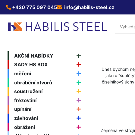
+420 775 097 045
info@habilis-steel.cz
AKČNÍ NABÍDKY
SADY HS BOX
Dnes bychom nejspí
měření
jako u “šuplér
číselníkový úchy
obrábění otvorů
soustružení
frézování
upínání
závitování
obrážení
Zejména ve strojíre