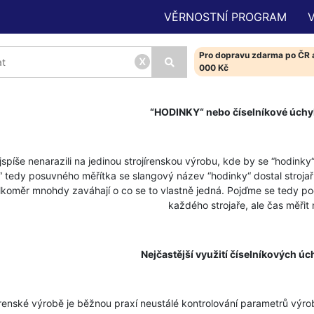
VĚRNOSTNÍ PROGRAM
Pro dopravu zdarma po ČR a
x
000 Kč
“HODINKY“ nebo číselníkové úchy
še nenarazili na jedinou strojírenskou výrobu, kde by se “hodinky“
y“ tedy posuvného měřítka se slangový název “hodinky“ dostal stroja
lkoměr mnohdy zaváhají o co se to vlastně jedná. Pojďme se tedy p
každého strojaře, ale čas měřit
Nejčastější využití číselníkových ú
nské výrobě je běžnou praxí neustálé kontrolování parametrů výrobků