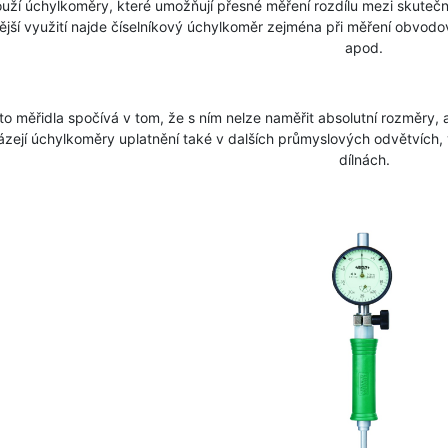
ouží úchylkoměry, které umožňují přesné měření rozdílu mezi skuteč
jší využití najde číselníkový úchylkoměr zejména při měření obvodo
apod.
 měřidla spočívá v tom, že s ním nelze naměřit absolutní rozměry,
házejí úchylkoměry uplatnění také v dalších průmyslových odvětvích, 
dílnách.