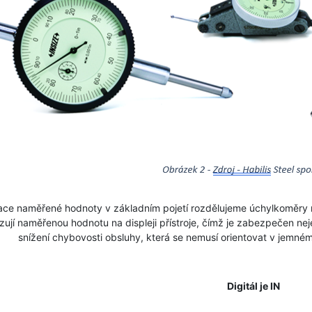
ce naměřené hodnoty v základním pojetí rozdělujeme úchylkoměry na d
ují naměřenou hodnotu na displeji přístroje, čímž je zabezpečen n
snížení chybovosti obsluhy, která se nemusí orientovat v jemném 
Digitál je IN