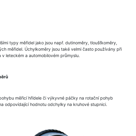
ími typy měřidel jako jsou např. dutinoměry, tloušťkoměry,
ých měřidel. Úchylkoměry jsou také velmi často používány při
a v leteckém a automobilovém průmyslu.
měrů
ohybu měřicí hřídele či výkyvné páčky na rotační pohyb
a odpovídající hodnotu odchylky na kruhové stupnici.