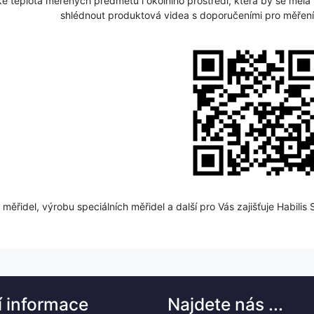
é teplota měřených předmětů i okolního prostředí, která by se m
shlédnout produktová videa s doporučeními pro měření
i měřidel, výrobu speciálních měřidel a další pro Vás zajišťuje Habili
í informace
Najdete nás ...