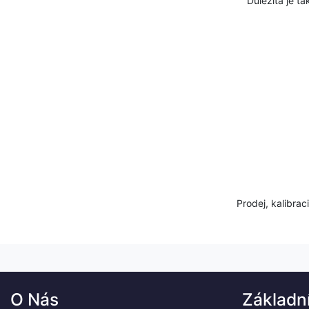
Důležitá je tak
Prodej, kalibrac
O Nás
Základn