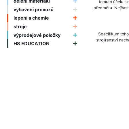
dělení materiálu
tomuto účelu sl
předmětu. Nejčastě
vybavení provozů
lepení a chemie
stroje
Specifikum tohoto
výprodejové položky
strojírenství nac
HS EDUCATION