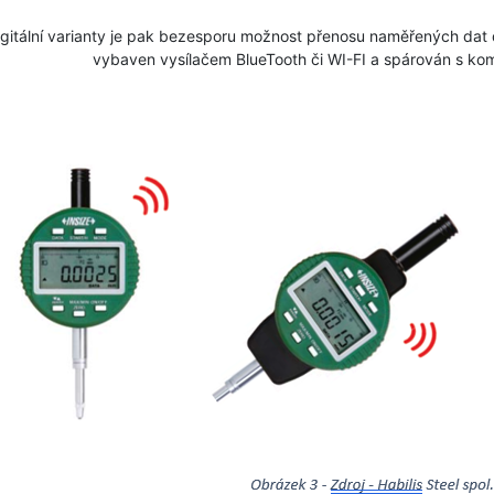
igitální varianty je pak bezesporu možnost přenosu naměřených dat 
vybaven vysílačem BlueTooth či WI-FI a spárován s kom