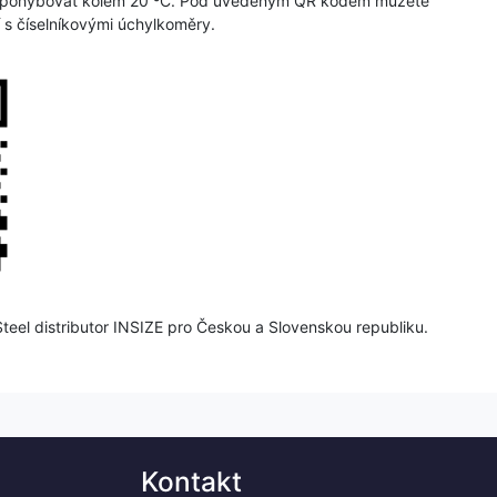
ěla pohybovat kolem 20 ºC. Pod uvedeným QR kódem můžete
 s číselníkovými úchylkoměry.
s Steel distributor INSIZE pro Českou a Slovenskou republiku.
Kontakt