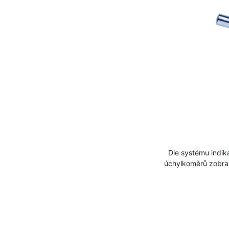
Dle systému indika
úchylkoměrů zobraz