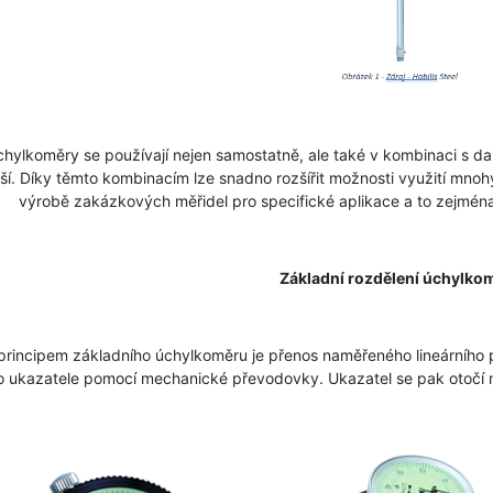
ylkoměry se používají nejen samostatně, ale také v kombinaci s dalš
ší. Díky těmto kombinacím lze snadno rozšířit možnosti využití mnoh
výrobě zakázkových měřidel pro specifické aplikace a to zejmén
Základní rozdělení úchylko
ncipem základního úchylkoměru je přenos naměřeného lineárního p
 ukazatele pomocí mechanické převodovky. Ukazatel se pak otočí n