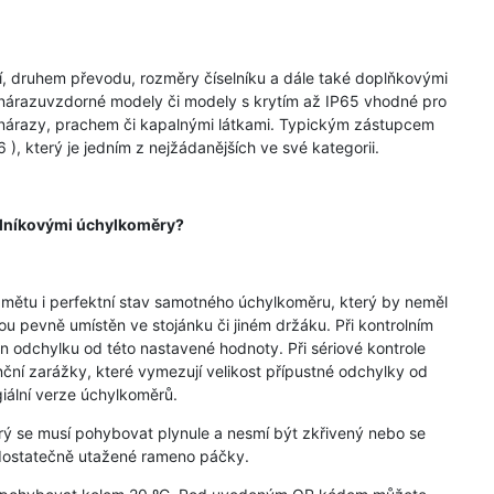
 druhem převodu, rozměry číselníku a dále také doplňkovými
lní nárazuvzdorné modely či modely s krytím až IP65 vhodné pro
 nárazy, prachem či kapalnými látkami. Typickým zástupcem
, který je jedním z nejžádanějších ve své kategorii.
selníkovými úchylkoměry?
ětu i perfektní stav samotného úchylkoměru, který by neměl
u pevně umístěn ve stojánku či jiném držáku. Při kontrolním
n odchylku od této nastavené hodnoty. Při sériové kontrole
anční zarážky, které vymezují velikost přípustné odchylky od
iální verze úchylkoměrů.
erý se musí pohybovat plynule a nesmí být zkřivený nebo se
 dostatečně utažené rameno páčky.