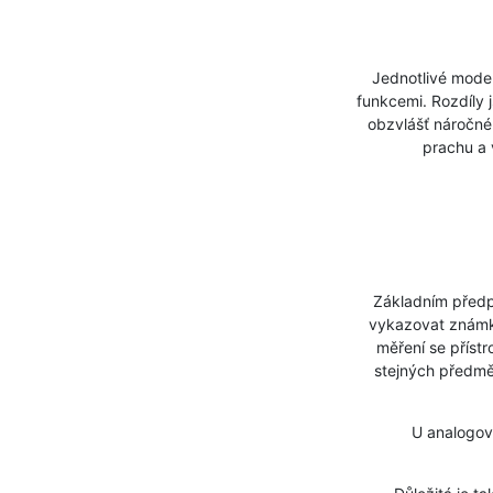
Jednotlivé modely 
funkcemi. Rozdíly 
obzvlášť náročné
prachu a 
Základním předpok
vykazovat známky
měření se příst
stejných předmět
U analogových p