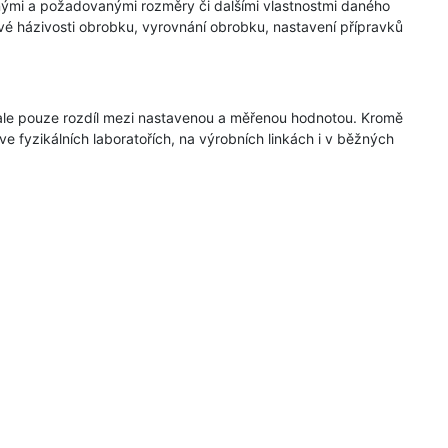
nými a požadovanými rozměry či dalšími vlastnostmi daného
vé házivosti obrobku, vyrovnání obrobku, nastavení přípravků
 ale pouze rozdíl mezi nastavenou a měřenou hodnotou. Kromě
ve fyzikálních laboratořích, na výrobních linkách i v běžných