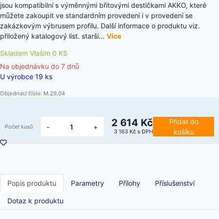
jsou kompatibilní s výměnnými břitovými destičkami AKKO, které
můžete zakoupit ve standardním provedení i v provedení se
zakázkovým výbrusem profilu. Další informace o produktu viz.
přiložený katalogový list. starší…
Více
Skladem Vlašim 0 KS
Na objednávku do
7 dnů
U výrobce 19 ks
Objednací číslo: M.29.04
2 614 Kč
Přidat do
-
+
Počet kusů
košíku
3 163 Kč
s DPH
Popis produktu
Parametry
Přílohy
Příslušenství
Dotaz k produktu