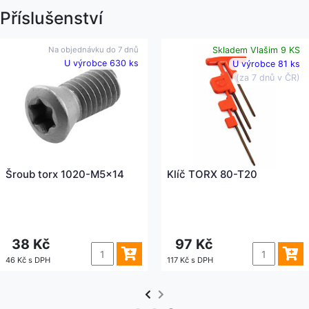
Příslušenství
Na objednávku do
7 dnů
Skladem Vlašim 9 KS
U výrobce 630 ks
U výrobce 81 ks
(za 7 dnů v ČR)
Šroub torx 1020-M5x14
Klíč TORX 80-T20
38 Kč
97 Kč
46 Kč s DPH
117 Kč s DPH