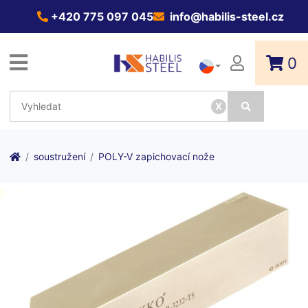
+420 775 097 045
info@habilis-steel.cz
0
x
soustružení
POLY-V zapichovací nože