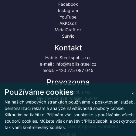
Facebook
Instagram
YouTube
AKKO.cz
MetalCraft.cz
Survio
Kontakt
Habilis Steel spol. s.r.o.
e-mail :
info@habilis-steel.cz
mobil:
+420 775 097 045
Provozovna
Používáme cookies
Habilis Steel spol. s.r.o.
x
Divišovská 328, Vlašim, 258 01
Na našich webových stránkách používáme k poskytování služeb,
Navigovat
personalizaci reklam a analýze návštěvnosti soubory cookie.
Kliknutím na tlačítko 'Přijímám vše' souhlasíte s používáním všech
souborů cookies. Můžete však navštívit 'Přizpůsobit' a poskytnout
© 2026 Habilis-shop.eu, všechna práva vyhrazena
tak vámi kontrolovaný souhlas.
Cookies