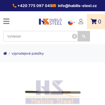
+420 775 097 045
info@habilis-steel.cz
0
x
výprodejové položky