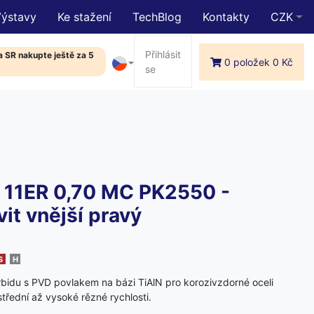
Výstavy
Ke stažení
TechBlog
Kontakty
CZK
Přihlásit
 SR nakupte ještě za 5
0 položek 0 Kč
se
11ER 0,70 MC PK2550 -
it vnější pravý
S
H
rbidu s PVD povlakem na bázi TiAlN pro korozivzdorné oceli
 střední až vysoké rězné rychlosti.