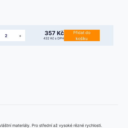
357 Kč
Přidat do
+
košíku
432 Kč
s DPH
áštní materiály. Pro střední až vysoké rězné rychlosti.