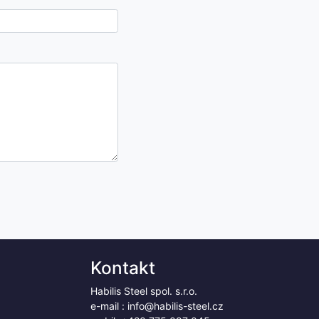
Kontakt
Habilis Steel spol. s.r.o.
e-mail :
info@habilis-steel.cz