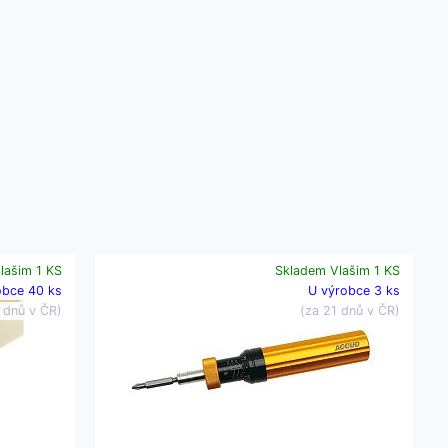
lašim 1 KS
Skladem Vlašim 1 KS
obce 40 ks
U výrobce 3 ks
 dnů v ČR)
(za 21 dnů v ČR)