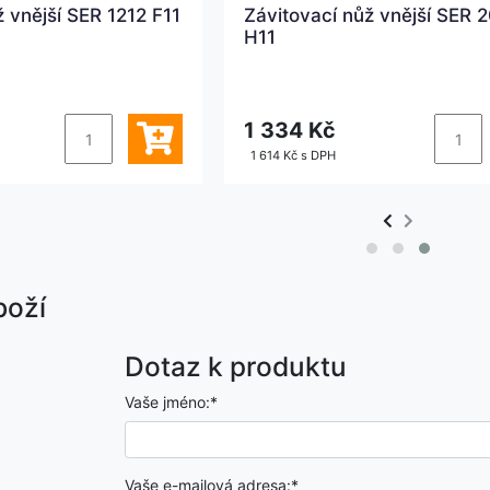
ž vnější SER 1212 F11
Závitovací nůž vnější SER 
H11
1 334 Kč
1 614 Kč s DPH
boží
Dotaz k produktu
Vaše jméno:*
Vaše e-mailová adresa:*