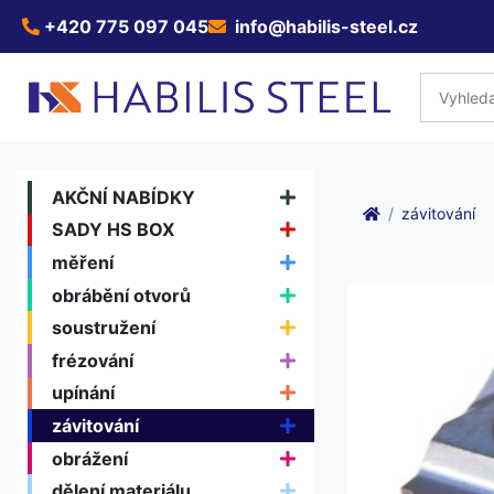
+420 775 097 045
info@habilis-steel.cz
AKČNÍ NABÍDKY
závitování
SADY HS BOX
měření
obrábění otvorů
soustružení
frézování
upínání
závitování
obrážení
dělení materiálu