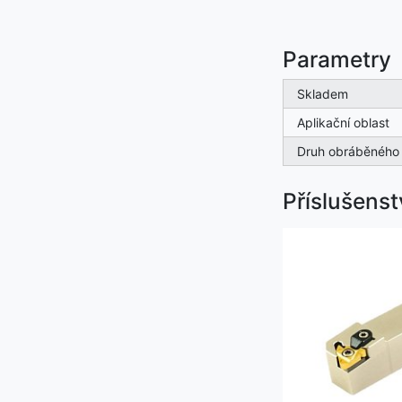
Parametry
Skladem
Aplikační oblast
Druh obráběného 
Příslušenst
Na objednávku do
7 dnů
U výrobce 70 ks