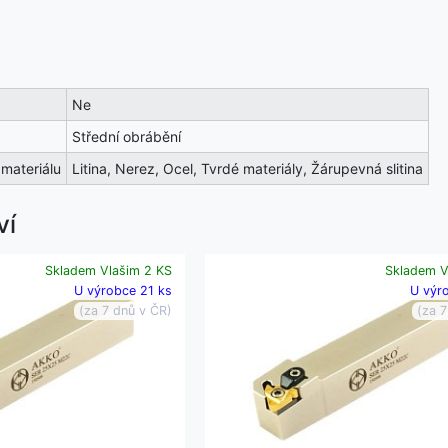
Ne
Střední obrábění
materiálu
Litina, Nerez, Ocel, Tvrdé materiály, Žárupevná slitina
ví
Skladem Vlašim 2 KS
Skladem V
U výrobce 21 ks
U výr
(za 7 dnů v ČR)
(za 7