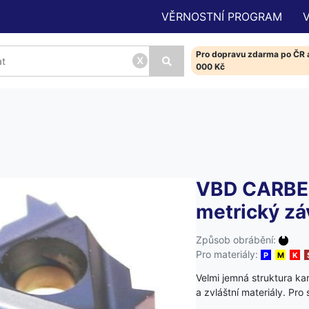
VĚRNOSTNÍ PROGRAM
Pro dopravu zdarma po ČR a
x
000 Kč
VBD CARBE 
metrický záv
Způsob obrábění:
Pro materiály:
P
M
K
Velmi jemná struktura ka
a zvláštní materiály. Pro