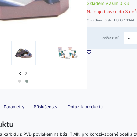
Skladem Vlašim 0 KS
Na objednávku do
3 dnů
Objednací číslo: HS-G-10044
-
Počet kusů
Parametry
Příslušenství
Dotaz k produktu
uktu
a karbidu s PVD povlakem na bázi TiAlN pro korozivzdorné oceli a zvl