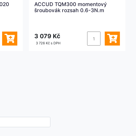
2020
ACCUD TQM300 momentový
šroubovák rozsah 0.6-3N.m
3 079 Kč
3 726 Kč s DPH