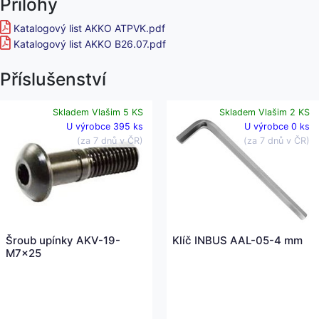
Přílohy
Katalogový list AKKO ATPVK.pdf
Katalogový list AKKO B26.07.pdf
Příslušenství
Skladem Vlašim 5 KS
Skladem Vlašim 2 KS
U výrobce 395 ks
U výrobce 0 ks
(za 7 dnů v ČR)
(za 7 dnů v ČR)
Šroub upínky AKV-19-
Klíč INBUS AAL-05-4 mm
M7x25