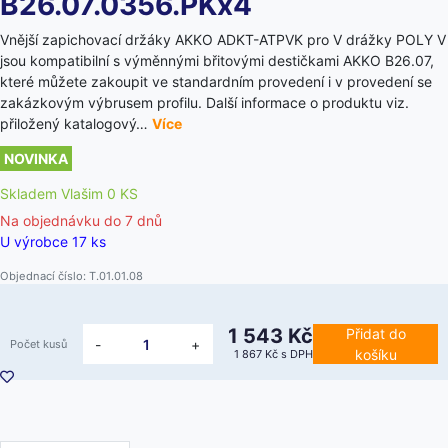
B26.07.0356.PKx4
Vnější zapichovací držáky AKKO ADKT-ATPVK pro V drážky POLY V
jsou kompatibilní s výměnnými břitovými destičkami AKKO B26.07,
které můžete zakoupit ve standardním provedení i v provedení se
zakázkovým výbrusem profilu. Další informace o produktu viz.
přiložený katalogový…
Více
NOVINKA
Skladem Vlašim 0 KS
Na objednávku do
7 dnů
U výrobce 17 ks
Objednací číslo: T.01.01.08
1 543 Kč
Přidat do
-
+
Počet kusů
košíku
1 867 Kč
s DPH