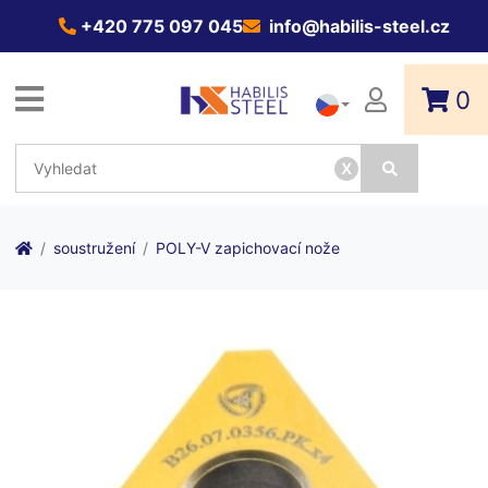
+420 775 097 045
info@habilis-steel.cz
0
x
soustružení
POLY-V zapichovací nože