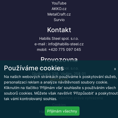
YouTube
AKKO.cz
MetalCraft.cz
Survio
Kontakt
Habilis Steel spol. s.r.o.
e-mail :
info@habilis-steel.cz
mobil:
+420 775 097 045
Provozovna
Používáme cookies
Habilis Steel spol. s.r.o.
x
Divišovská 328, Vlašim, 258 01
Na našich webových stránkách používáme k poskytování služeb,
Navigovat
personalizaci reklam a analýze návštěvnosti soubory cookie.
Kliknutím na tlačítko 'Přijímám vše' souhlasíte s používáním všech
souborů cookies. Můžete však navštívit 'Přizpůsobit' a poskytnout
© 2026 Habilis-shop.eu, všechna práva vyhrazena
tak vámi kontrolovaný souhlas.
Cookies
Přijímám všechny
Habilis Steel spol. s.r.o.