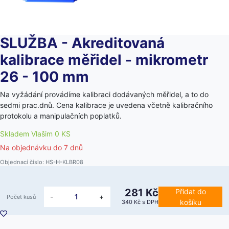
SLUŽBA - Akreditovaná
kalibrace měřidel - mikrometr
26 - 100 mm
Na vyžádání provádíme kalibraci dodávaných měřidel, a to do
sedmi prac.dnů. Cena kalibrace je uvedena včetně kalibračního
protokolu a manipulačních poplatků.
Skladem Vlašim 0 KS
Na objednávku do
7 dnů
Objednací číslo: HS-H-KLBR08
281 Kč
Přidat do
-
+
Počet kusů
košíku
340 Kč
s DPH