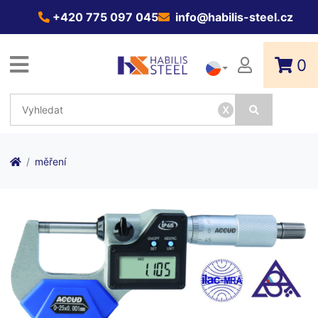
+420 775 097 045
info@habilis-steel.cz
0
x
měření