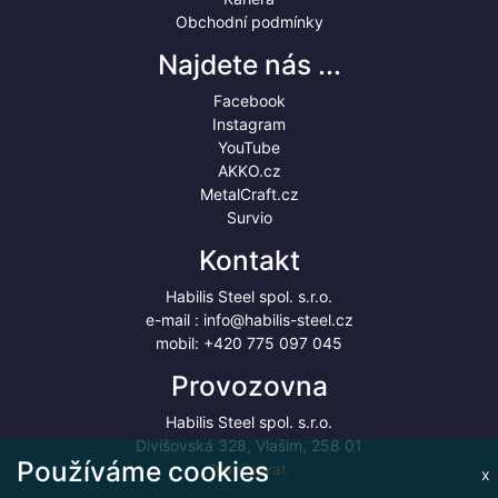
Obchodní podmínky
Najdete nás ...
Facebook
Instagram
YouTube
AKKO.cz
MetalCraft.cz
Survio
Kontakt
Habilis Steel spol. s.r.o.
e-mail :
info@habilis-steel.cz
mobil:
+420 775 097 045
Provozovna
Habilis Steel spol. s.r.o.
Divišovská 328, Vlašim, 258 01
Používáme cookies
Navigovat
x