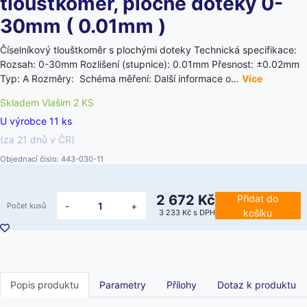
tloušťkoměr, ploché doteky 0-
30mm ( 0.01mm )
Číselníkový tlouštkoměr s plochými doteky Technická specifikace:
Rozsah: 0-30mm Rozlišení (stupnice): 0.01mm Přesnost: ±0.02mm
Typ: A Rozměry: Schéma měření: Další informace o…
Více
Skladem Vlašim 2 KS
U výrobce 11 ks
(za 21 dnů v ČR)
Objednací číslo: 443-030-11
2 672 Kč
Přidat do
-
+
Počet kusů
košíku
3 233 Kč
s DPH
Popis produktu
Parametry
Přílohy
Dotaz k produktu