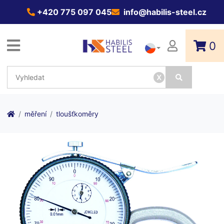
+420 775 097 045
info@habilis-steel.cz
0
x
měření
tloušťkoměry