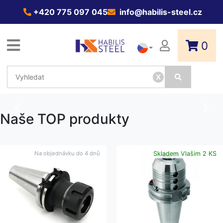
+420 775 097 045
info@habilis-steel.cz
0
x
Previous
Next
Naše TOP produkty
Na objednávku do
4 dnů
Skladem Vlašim 2 KS