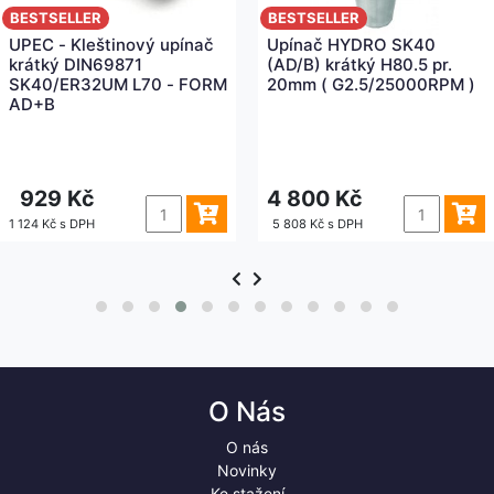
BESTSELLER
BESTSELLER
UPEC - Kleštinový upínač
Upínač HYDRO SK40
krátký DIN69871
(AD/B) krátký H80.5 pr.
SK40/ER32UM L70 - FORM
20mm ( G2.5/25000RPM )
AD+B
929 Kč
4 800 Kč
1 124 Kč s DPH
5 808 Kč s DPH
O Nás
O nás
Novinky
Ke stažení