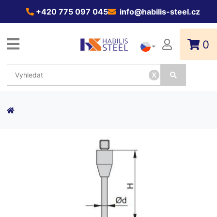
+420 775 097 045
info@habilis-steel.cz
0
x