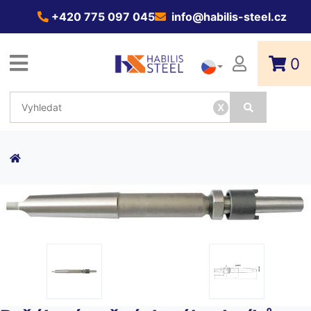
+420 775 097 045
info@habilis-steel.cz
0
x