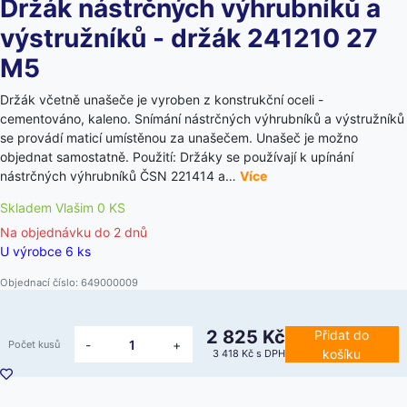
Držák nástrčných výhrubníků a
výstružníků - držák 241210 27
M5
Držák včetně unašeče je vyroben z konstrukční oceli -
cementováno, kaleno. Snímání nástrčných výhrubníků a výstružníků
se provádí maticí umístěnou za unašečem. Unašeč je možno
objednat samostatně. Použití: Držáky se používají k upínání
nástrčných výhrubníků ČSN 221414 a…
Více
Skladem Vlašim 0 KS
Na objednávku do
2 dnů
U výrobce 6 ks
Objednací číslo: 649000009
2 825 Kč
Přidat do
-
+
Počet kusů
košíku
3 418 Kč
s DPH