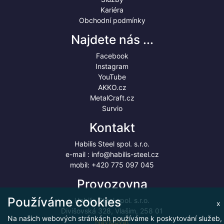
Kariéra
Obchodní podmínky
Najdete nás ...
Facebook
Instagram
YouTube
AKKO.cz
MetalCraft.cz
Survio
Kontakt
Habilis Steel spol. s.r.o.
e-mail :
info@habilis-steel.cz
mobil:
+420 775 097 045
Provozovna
Používáme cookies
Habilis Steel spol. s.r.o.
x
Divišovská 328, Vlašim, 258 01
Na našich webových stránkách používáme k poskytování služeb,
Navigovat